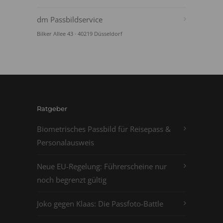
dm Passbildservice
Bilker Allee 43 · 40219 Düsseldorf
Ratgeber
Biometrisches Passbild für Reisepass &
Personalausweis
Neue EU-Regelung: Führerscheine nur
noch begrenzt gültig
Joko gegen Klaas: Die Passfoto-Battle