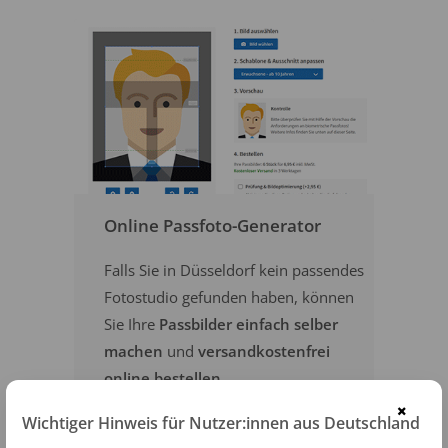
Online Passfoto-Generator
Falls Sie in Düsseldorf kein passendes
Fotostudio gefunden haben, können
Sie Ihre
Passbilder einfach selber
machen
und
versandkostenfrei
online bestellen
.
×
Wichtiger Hinweis für Nutzer:innen aus Deutschland
PASSFOTOS ONLINE ERSTELLEN