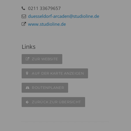
0211 33679657
duesseldorf-arcaden@studioline.de
www.studioline.de
Links
ZUR WEBSITE
AUF DER KARTE ANZEIGEN
ROUTENPLANER
ZURÜCK ZUR ÜBERSICHT