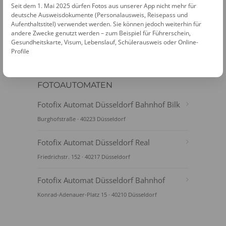
Seit dem 1. Mai 2025 dürfen Fotos aus unserer App nicht mehr für
deutsche Ausweisdokumente (Personalausweis, Reisepass und
Aufenthaltstitel) verwendet werden. Sie können jedoch weiterhin für
andere Zwecke genutzt werden – zum Beispiel für Führerschein,
Gesundheitskarte, Visum, Lebenslauf, Schülerausweis oder Online-
Profile
FOTOAUTOMATEN
Fotofix Automat Düsseldorf Bahnhof Bilk
Burghofstraße · 40223 Düsseldorf
Fotofix Automat Düsseldorf Real
Friedrichstr. 152 · 40217 Düsseldorf
Fotofix Automat Düsseldorf Bahnhof
Konrad-Adenauer-Platz 15 · 40210 Düsseldorf