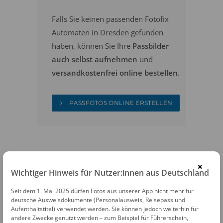
Falls Sie keinen passenden Fotofix
Automaten in Dresden gefunden
haben, können Sie Ihre
Passbilder
auch selbst aufnehmen
und
versandkostenfrei online bestellen
.
PASSFOTOS ONLINE ERSTELLEN
×
Wichtiger Hinweis für Nutzer:innen aus Deutschland
Seit dem 1. Mai 2025 dürfen Fotos aus unserer App nicht mehr für
FOTOAUTOMATEN
deutsche Ausweisdokumente (Personalausweis, Reisepass und
Aufenthaltstitel) verwendet werden. Sie können jedoch weiterhin für
Fotofix Automat Dresden Bahnhof
andere Zwecke genutzt werden – zum Beispiel für Führerschein,