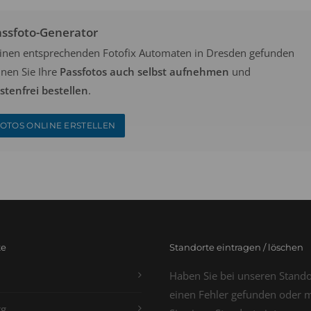
assfoto-Generator
keinen entsprechenden Fotofix Automaten in Dresden gefunden
nen Sie Ihre
Passfotos auch selbst aufnehmen
und
tenfrei bestellen
.
OTOS ONLINE ERSTELLEN
te
Standorte eintragen / löschen
Haben Sie bei unseren Stand
einen Fehler gefunden oder 
g