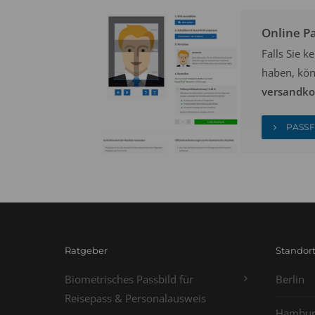
Online P
Falls Sie 
haben, kön
versandkos
PASSF
Ratgeber
Standor
Biometrisches Passbild für
Berlin
Reisepass & Personalausweis
Hambur