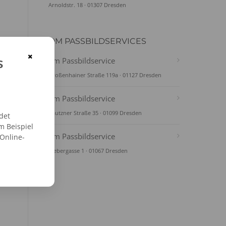
Arnoldstr. 18 · 01307 Dresden
DM PASSBILDSERVICES
×
s
dm Passbildservice
Großenhainer Straße 119a · 01127 Dresden
dm Passbildservice
Bautzner Straße 35 · 01099 Dresden
det
m Beispiel
dm Passbildservice
 Online-
Webergasse 1 · 01067 Dresden