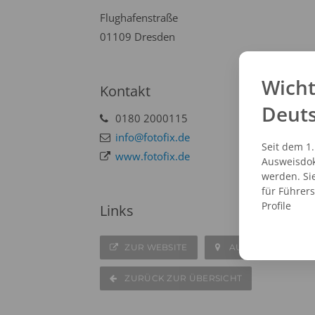
Flughafenstraße
01109 Dresden
Wicht
Kontakt
Deut
0180 2000115
info@fotofix.de
Seit dem 1
www.fotofix.de
Ausweisdok
werden. Si
für Führer
Profile
Links
ZUR WEBSITE
AUF DER KARTE A
ZURÜCK ZUR ÜBERSICHT