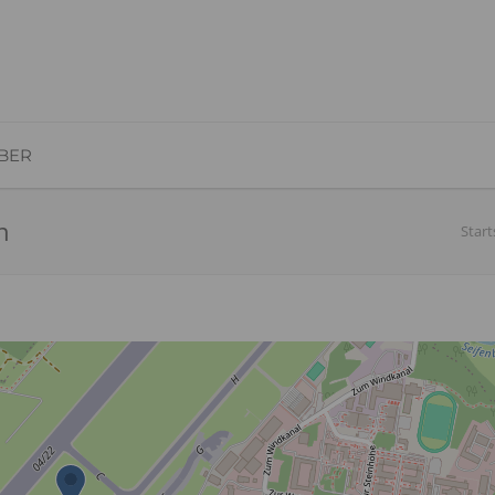
BER
n
Start