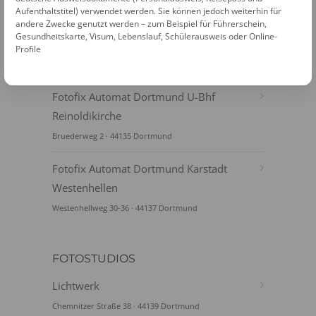
Aufenthaltstitel) verwendet werden. Sie können jedoch weiterhin für
andere Zwecke genutzt werden – zum Beispiel für Führerschein,
Fotofix Automat Dortmund Kaufland
Gesundheitskarte, Visum, Lebenslauf, Schülerausweis oder Online-
Korne
Profile
Körner Hellweg 142 · 44143 Dortmund
Fotofix Automat Dortmund U-Bhf
Reinoldikirche
Bruederweg 2 · 44135 Dortmund
Fotofix Automat Dortmund Karstadt
Westenhellen
Westenhellweg 30-36 · 44137 Dortmund
FOTOSTUDIOS
Lichtwerk
Chemnitzer Straße 38 · 44139 Dortmund