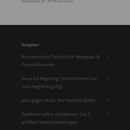
Kaiserstraße 29 · 44135 Dortmund
Ratgeber
Biometrisches Passbild für Reisepass &
Personalausweis
Neue EU-Regelung: Führerscheine nur
noch begrenzt gültig
Joko gegen Klaas: Die Passfoto-Battle
Passfotos selbst aufnehmen: Die 3
größten Herausforderungen