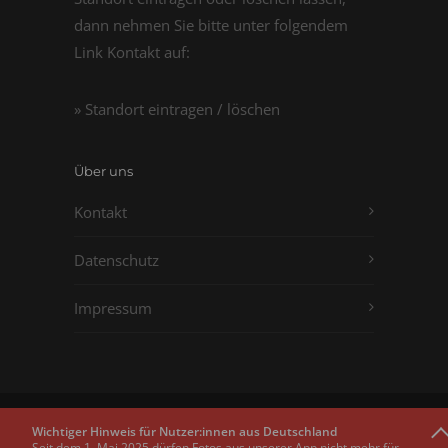
dann nehmen Sie bitte unter folgendem
Link Kontakt auf:
» Standort eintragen / löschen
Über uns
Kontakt
Datenschutz
Impressum
Copyright © 2011 - 2026
Passbilder.net
Wichtiger Hinweis für Nutzer:innen aus Deutschland
Seit dem 1. Mai 2025 dürfen Fotos aus unserer App nicht mehr für