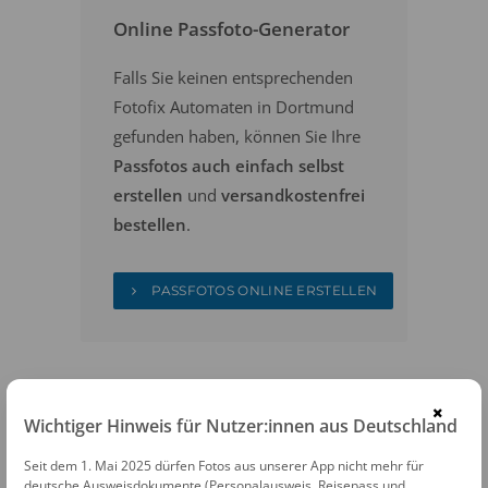
Online Passfoto-Generator
Falls Sie keinen entsprechenden
Fotofix Automaten in Dortmund
gefunden haben, können Sie Ihre
Passfotos auch einfach selbst
erstellen
und
versandkostenfrei
bestellen
.
PASSFOTOS ONLINE ERSTELLEN
×
Wichtiger Hinweis für Nutzer:innen aus Deutschland
Seit dem 1. Mai 2025 dürfen Fotos aus unserer App nicht mehr für
FOTOAUTOMATEN
deutsche Ausweisdokumente (Personalausweis, Reisepass und