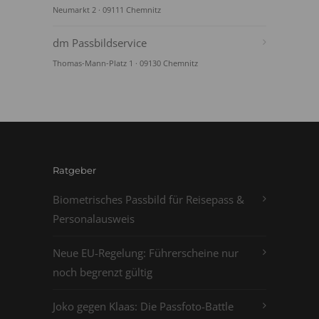
Neumarkt 2 · 09111 Chemnitz
dm Passbildservice
Thomas-Mann-Platz 1 · 09130 Chemnitz
Ratgeber
Biometrisches Passbild für Reisepass &
Personalausweis
Neue EU-Regelung: Führerscheine nur
noch begrenzt gültig
Joko gegen Klaas: Die Passfoto-Battle