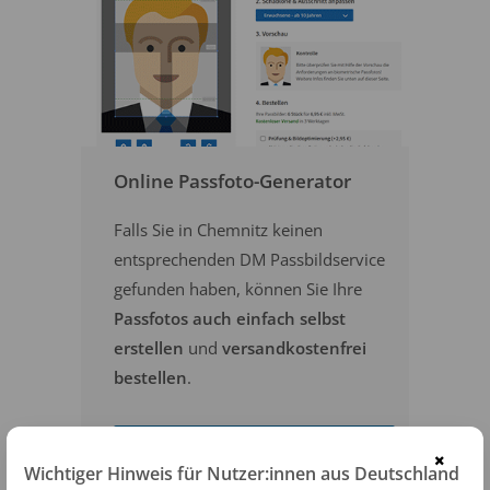
Online Passfoto-Generator
Falls Sie in Chemnitz keinen
entsprechenden DM Passbildservice
gefunden haben, können Sie Ihre
Passfotos auch einfach selbst
erstellen
und
versandkostenfrei
bestellen
.
PASSFOTOS ONLINE ERSTELLEN
×
Wichtiger Hinweis für Nutzer:innen aus Deutschland