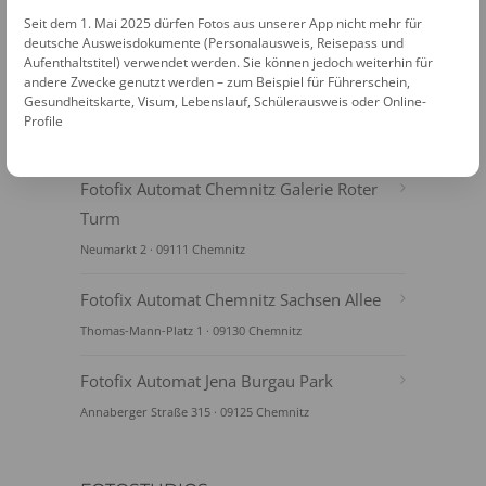
Seit dem 1. Mai 2025 dürfen Fotos aus unserer App nicht mehr für
deutsche Ausweisdokumente (Personalausweis, Reisepass und
Aufenthaltstitel) verwendet werden. Sie können jedoch weiterhin für
andere Zwecke genutzt werden – zum Beispiel für Führerschein,
Gesundheitskarte, Visum, Lebenslauf, Schülerausweis oder Online-
Profile
FOTOAUTOMATEN
Fotofix Automat Chemnitz Galerie Roter
Turm
Neumarkt 2 · 09111 Chemnitz
Fotofix Automat Chemnitz Sachsen Allee
Thomas-Mann-Platz 1 · 09130 Chemnitz
Fotofix Automat Jena Burgau Park
Annaberger Straße 315 · 09125 Chemnitz