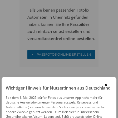
Falls Sie keinen passenden Fotofix
Automaten in Chemnitz gefunden
haben, können Sie Ihre
Passbilder
auch einfach selbst erstellen
und
versandkostenfrei online bestellen
.
PASSFOTOS ONLINE ERSTELLEN
×
Wichtiger Hinweis für Nutzer:innen aus Deutschland
Seit dem 1. Mai 2025 dürfen Fotos aus unserer App nicht mehr für
FOTOAUTOMATEN
deutsche Ausweisdokumente (Personalausweis, Reisepass und
Aufenthaltstitel) verwendet werden. Sie können jedoch weiterhin für
Fotofix Automat Chemnitz Galerie Roter
andere Zwecke genutzt werden – zum Beispiel für Führerschein,
Gesundheitskarte, Visum, Lebenslauf, Schülerausweis oder Online-