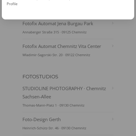
Turm
Profile
Neumarkt 2 · 09111 Chemnitz
Fotofix Automat Jena Burgau Park
Annaberger Straße 315 · 09125 Chemnitz
Fotofix Automat Chemnitz Vita Center
Wladimir-Sagorski-Str. 20 · 09122 Chemnitz
FOTOSTUDIOS
STUDIOLINE PHOTOGRAPHY · Chemnitz
Sachsen-Allee
Thomas-Mann-Platz 1 · 09130 Chemnitz
Foto-Design Gerth
Heinrich-Schütz-Str. 46 · 09130 Chemnitz