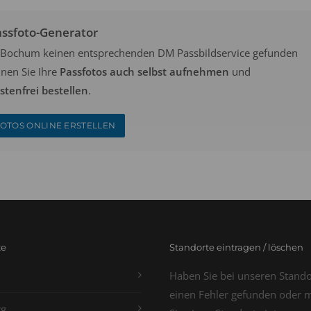
assfoto-Generator
in Bochum keinen entsprechenden DM Passbildservice gefunden
nen Sie Ihre
Passfotos auch selbst aufnehmen
und
tenfrei bestellen
.
OTOS ONLINE ERSTELLEN
te
Standorte eintragen / löschen
Haben Sie bei unseren Stand
einen Fehler gefunden oder 
g