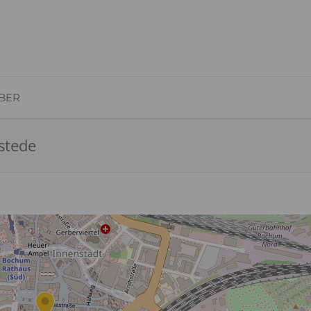
BER
stede