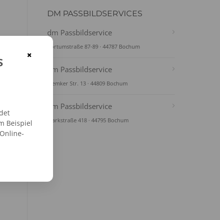
DM PASSBILDSERVICES
dm Passbildservice
Kortumstraße 87-89 · 44787 Bochum
×
s
dm Passbildservice
Riemker Str. 13 · 44809 Bochum
dm Passbildservice
det
Markstraße 418 · 44795 Bochum
m Beispiel
 Online-