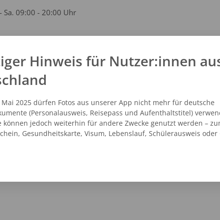
- Sa. 09:00 - 20:00 Uhr
iger Hinweis für Nutzer:innen au
kt
schland
4 - 2399103
vicecenter@dm.de
. Mai 2025 dürfen Fotos aus unserer App nicht mehr für deutsche
.dm.de
umente (Personalausweis, Reisepass und Aufenthaltstitel) verwen
e können jedoch weiterhin für andere Zwecke genutzt werden – zu
schein, Gesundheitskarte, Visum, Lebenslauf, Schülerausweis oder
NZEIGEN
ROUTENPLANER