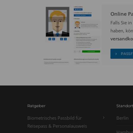
Online P
Falls Sie 
haben, kön
versandkos
PASSF
Ratgeber
Standor
Biometrisches Passbild für
Berlin
Reisepass & Personalausweis
Hambur