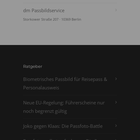
dm Passbildservice
Storkower Straße 207 · 10369 Berlin
Ratgeber
Biometrisches Passbild für Reisepass &
Personalausweis
Neue EU-Regelung: Führerscheine nur
noch begrenzt gültig
Joko gegen Klaas: Die Passfoto-Battle