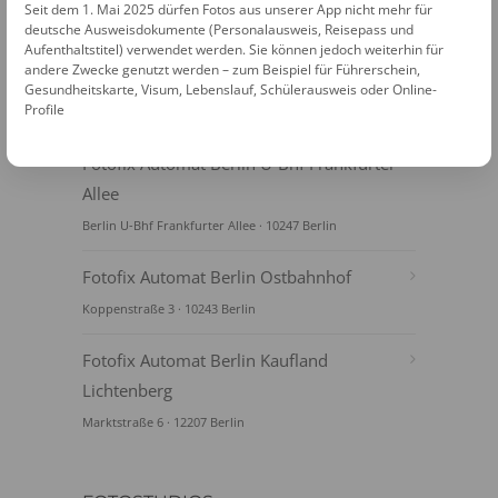
Seit dem 1. Mai 2025 dürfen Fotos aus unserer App nicht mehr für
deutsche Ausweisdokumente (Personalausweis, Reisepass und
Aufenthaltstitel) verwendet werden. Sie können jedoch weiterhin für
andere Zwecke genutzt werden – zum Beispiel für Führerschein,
Gesundheitskarte, Visum, Lebenslauf, Schülerausweis oder Online-
Profile
FOTOAUTOMATEN
Fotofix Automat Berlin U-Bhf Frankfurter
Allee
Berlin U-Bhf Frankfurter Allee · 10247 Berlin
Fotofix Automat Berlin Ostbahnhof
Koppenstraße 3 · 10243 Berlin
Fotofix Automat Berlin Kaufland
Lichtenberg
Marktstraße 6 · 12207 Berlin