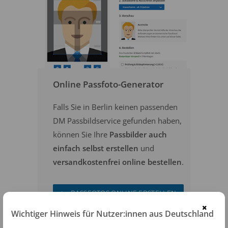
Online Passfoto-Generator
Falls Sie in Berlin keinen passenden
DM Passbildservice gefunden haben,
können Sie Ihre
Passbilder auch
einfach selbst erstellen
und
versandkostenfrei online bestellen
.
PASSFOTOS ONLINE ERSTELLEN
×
Wichtiger Hinweis für Nutzer:innen aus Deutschland