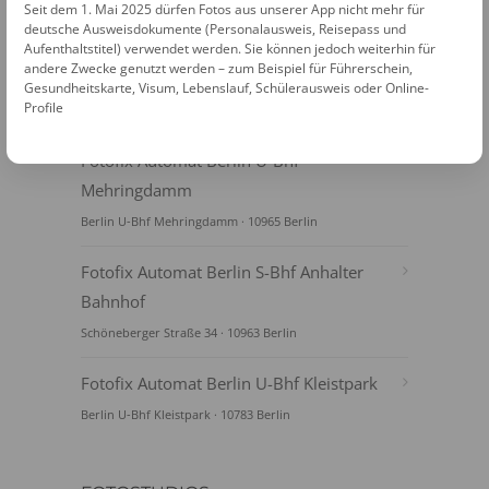
Seit dem 1. Mai 2025 dürfen Fotos aus unserer App nicht mehr für
deutsche Ausweisdokumente (Personalausweis, Reisepass und
Aufenthaltstitel) verwendet werden. Sie können jedoch weiterhin für
andere Zwecke genutzt werden – zum Beispiel für Führerschein,
Gesundheitskarte, Visum, Lebenslauf, Schülerausweis oder Online-
Profile
FOTOAUTOMATEN
Fotofix Automat Berlin U-Bhf
Mehringdamm
Berlin U-Bhf Mehringdamm · 10965 Berlin
Fotofix Automat Berlin S-Bhf Anhalter
Bahnhof
Schöneberger Straße 34 · 10963 Berlin
Fotofix Automat Berlin U-Bhf Kleistpark
Berlin U-Bhf Kleistpark · 10783 Berlin