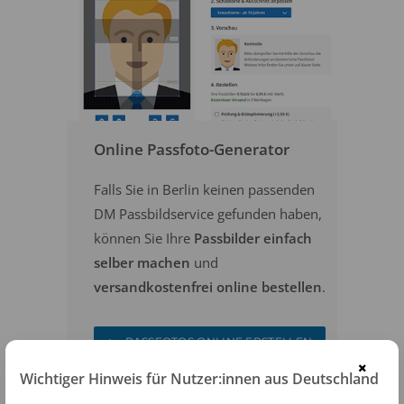
Online Passfoto-Generator
Falls Sie in Berlin keinen passenden
DM Passbildservice gefunden haben,
können Sie Ihre
Passbilder einfach
selber machen
und
versandkostenfrei online bestellen
.
PASSFOTOS ONLINE ERSTELLEN
×
Wichtiger Hinweis für Nutzer:innen aus Deutschland