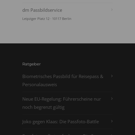
dm Passbildservice
Leipziger Platz 12 · 10117 Berlin
Ratgeber
Biometrisches Passbild für Reisepass &
Personalausweis
Neue EU-Regelung: Führerscheine nur
noch begrenzt gültig
Joko gegen Klaas: Die Passfoto-Battle