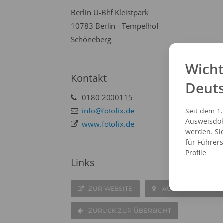
Berlin U-Bhf Kleistpark
10783 Berlin - Tempelhof-
Schöneberg
Wicht
Kontakt
Deut
0180 2000115
info@fotofix.de
Seit dem 1
Ausweisdok
www.fotofix.de
werden. Si
für Führer
Profile
Links
ZUR WEBSITE
AUF DER KARTE A
ZURÜCK ZUR ÜBERSICHT