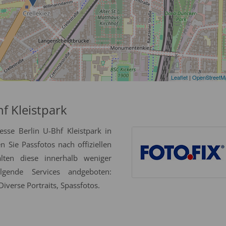
Leaflet
|
OpenStreetM
f Kleistpark
sse Berlin U-Bhf Kleistpark in
Sie Passfotos nach offiziellen
alten diese innerhalb weniger
gende Services andgeboten:
iverse Portraits, Spassfotos.