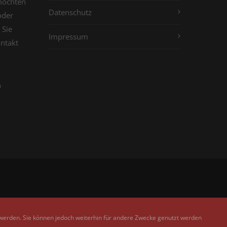
möchten
Datenschutz
oder
 Sie
Impressum
ontakt
n
 werden. Sie können jedoch weiterhin für andere Zwecke genutzt werden