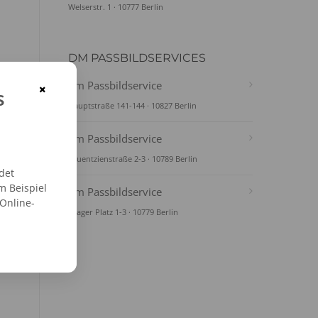
Welserstr. 1 · 10777 Berlin
DM PASSBILDSERVICES
dm Passbildservice
×
s
Hauptstraße 141-144 · 10827 Berlin
dm Passbildservice
Tauentzienstraße 2-3 · 10789 Berlin
det
m Beispiel
dm Passbildservice
 Online-
Prager Platz 1-3 · 10779 Berlin