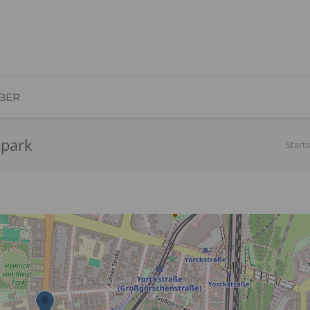
BER
tpark
Starts