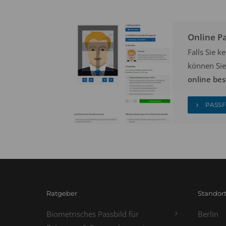
Online P
Falls Sie 
können Sie
online bes
PASSF
Ratgeber
Standor
Biometrisches Passbild für
Berlin