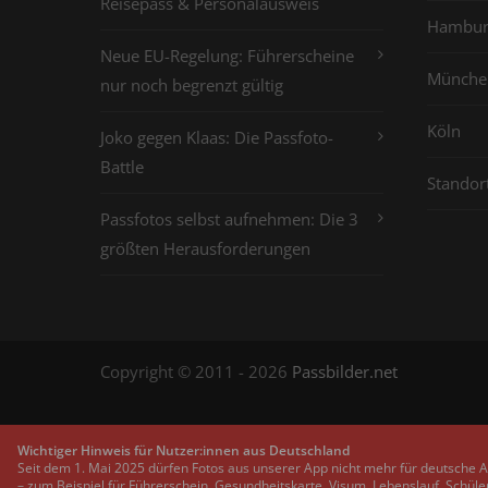
Reisepass & Personalausweis
Hambur
Neue EU-Regelung: Führerscheine
Münche
nur noch begrenzt gültig
Köln
Joko gegen Klaas: Die Passfoto-
Battle
Standor
Passfotos selbst aufnehmen: Die 3
größten Herausforderungen
Copyright © 2011 - 2026
Passbilder.net
Wichtiger Hinweis für Nutzer:innen aus Deutschland
Seit dem 1. Mai 2025 dürfen Fotos aus unserer App nicht mehr für deutsche 
– zum Beispiel für Führerschein, Gesundheitskarte, Visum, Lebenslauf, Schüle