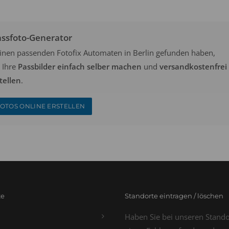
assfoto-Generator
keinen passenden Fotofix Automaten in Berlin gefunden haben,
 Ihre
Passbilder einfach selber machen
und
versandkostenfrei
tellen
.
OTOS ONLINE ERSTELLEN
te
Standorte eintragen / löschen
Haben Sie bei unseren Stand