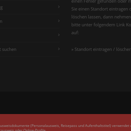
einen Fehler gefunden oder 
g
Sie einen Standort eintragen 
löschen lassen, dann nehmen
n
bitte unter folgendem Link K
auf:
t suchen
» Standort eintragen / lösche
Ausweisdokumente (Personalausweis, Reisepass und Aufenthaltstitel) verwendet
rausweis oder Online-Profile