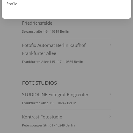
Berlin U-Bhf Lichtenberg · 10317 Berlin
Profile
Fotofix Automat Berlin Kaufland
Friedrichsfelde
Sewanstraße 4-6 · 10319 Berlin
Fotofix Automat Berlin Kaufhof
Frankfurter Allee
Frankfurter-Allee 115-117 · 10365 Berlin
FOTOSTUDIOS
STUDIOLINE Fotograf Ringcenter
Frankfurter Allee 111 · 10247 Berlin
Kontrast Fotostudio
Petersburger Str. 61 · 10249 Berlin