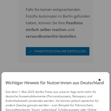
Falls Sie keinen entsprechenden
Fotofix Automaten in Berlin gefunden
haben, können Sie Ihre
Passfotos
einfach selber machen
und
versandkostenfrei bestellen
.
PASSFOTOS ONLINE ERSTELLEN
×
Wichtiger Hinweis für Nutzer:innen aus Deutschland
Seit dem 1. Mai 2025 dürfen Fotos aus unserer App nicht mehr für
FOTOAUTOMATEN
deutsche Ausweisdokumente (Personalausweis, Reisepass und
Aufenthaltstitel) verwendet werden. Sie können jedoch weiterhin für
Fotofix Automat Berlin U-Bhf Lichtenberg
andere Zwecke genutzt werden – zum Beispiel für Führerschein,
Gesundheitskarte, Visum, Lebenslauf, Schülerausweis oder Online-