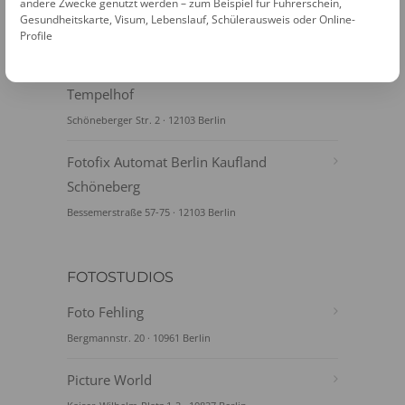
Tempelhofer Damm
andere Zwecke genutzt werden – zum Beispiel für Führerschein,
Gesundheitskarte, Visum, Lebenslauf, Schülerausweis oder Online-
Tempelhofer Damm 98 · 12247 Berlin
Profile
Fotofix Automat Berlin Kaufland
Tempelhof
Schöneberger Str. 2 · 12103 Berlin
Fotofix Automat Berlin Kaufland
Schöneberg
Bessemerstraße 57-75 · 12103 Berlin
FOTOSTUDIOS
Foto Fehling
Bergmannstr. 20 · 10961 Berlin
Picture World