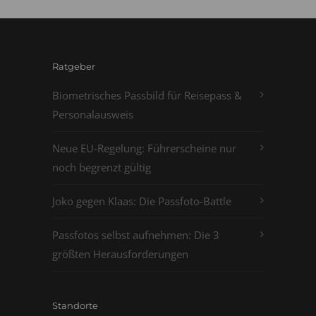
Ratgeber
Biometrisches Passbild für Reisepass &
Personalausweis
Neue EU-Regelung: Führerscheine nur
noch begrenzt gültig
Joko gegen Klaas: Die Passfoto-Battle
Passfotos selbst aufnehmen: Die 3
größten Herausforderungen
Standorte