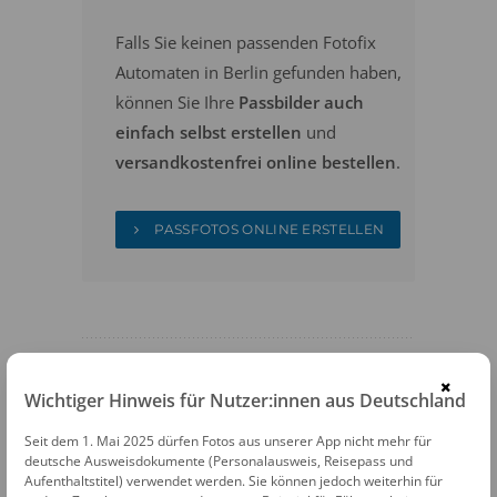
Falls Sie keinen passenden Fotofix
Automaten in Berlin gefunden haben,
können Sie Ihre
Passbilder auch
einfach selbst erstellen
und
versandkostenfrei online bestellen
.
PASSFOTOS ONLINE ERSTELLEN
×
Wichtiger Hinweis für Nutzer:innen aus Deutschland
FOTOAUTOMATEN
Seit dem 1. Mai 2025 dürfen Fotos aus unserer App nicht mehr für
deutsche Ausweisdokumente (Personalausweis, Reisepass und
Fotofix Automat Berlin Woolworth
Aufenthaltstitel) verwendet werden. Sie können jedoch weiterhin für