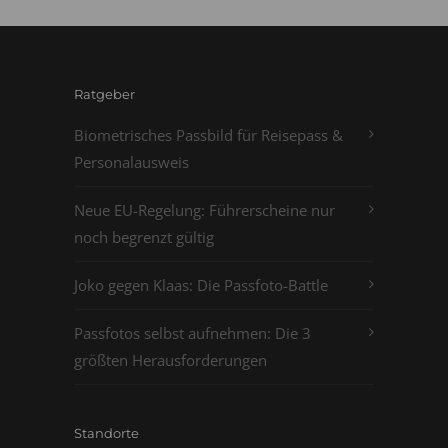
Ratgeber
Biometrisches Passbild für Reisepass &
Personalausweis
Neue EU-Regelung: Führerscheine nur
noch begrenzt gültig
Joko gegen Klaas: Die Passfoto-Battle
Passfotos selbst aufnehmen: Die 3
größten Herausforderungen
Standorte