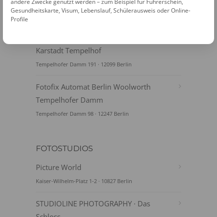
Tempelhof
andere Zwecke genutzt werden – zum Beispiel für Führerschein,
Gesundheitskarte, Visum, Lebenslauf, Schülerausweis oder Online-
Schöneberger Str. 2 · 12103 Berlin
Profile
Fotofix Automat Berlin
Karstadt Tempelhof
Tempelhofer Damm 191 · 12099 Berlin
Fotofix Automat Berlin Woolworth
Tempelhofer Damm
Tempelhofer Damm 98 · 12247 Berlin
FOTOSTUDIOS
Picture World
Kaiser-Wilhelm-Platz 1-2 · 10827 Berlin
STUDIOLINE PHOTOGRAPHY · Das
Schloss