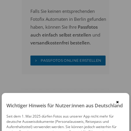
Falls Sie keinen entsprechenden
Fotofix Automaten in Berlin gefunden
haben, können Sie Ihre
Passfotos
auch einfach selbst erstellen
und
versandkostenfrei bestellen
.
PASSFOTOS ONLINE ERSTELLEN
×
Wichtiger Hinweis für Nutzer:innen aus Deutschland
FOTOAUTOMATEN
Seit dem 1. Mai 2025 dürfen Fotos aus unserer App nicht mehr für
deutsche Ausweisdokumente (Personalausweis, Reisepass und
Fotofix Automat Berlin Kaufland
Aufenthaltstitel) verwendet werden. Sie können jedoch weiterhin für