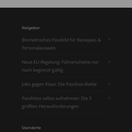
Ratgeber
Biometrisches Passbild für Reisepass &
Personalausweis
Neue EU-Regelung: Führerscheine nur
noch begrenzt gültig
Joko gegen Klaas: Die Passfoto-Battle
Passfotos selbst aufnehmen: Die 3
größten Herausforderungen
Standorte