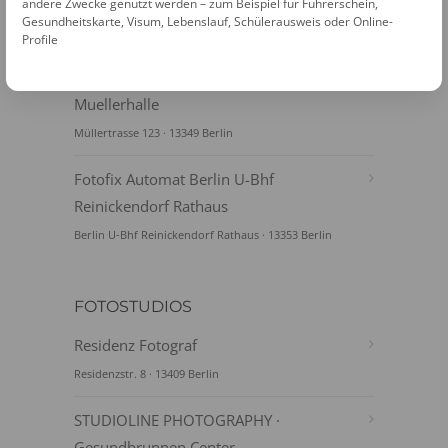
Schumacherplatz
andere Zwecke genutzt werden – zum Beispiel für Führerschein,
Gesundheitskarte, Visum, Lebenslauf, Schülerausweis oder Online-
Berlin U-Bhf Kurt Schumacherplatz · 13405 Berlin
Profile
Fotofix Automat Berlin Kaufland
Muellerhalle
Müllertrasse 123 · 13349 Berlin
Fotofix Automat Berlin U-Bhf
Reinickendorf Rathaus
Berlin U-Bhf Reinickendorf Rathaus · 13353 Berlin
FOTOSTUDIOS
Residenz Fotograf
Residenzstr. 8 · 13409 Berlin
STUDIOLINE PHOTOGRAPHY ·
Gesundbrunnen Center