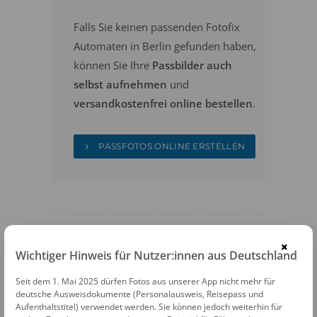
Falls Sie keinen passenden Fotofix
Automaten in Berlin gefunden haben,
können Sie Ihre
Passbilder auch
selbst aufnehmen
und
versandkostenfrei online bestellen
.
PASSFOTOS ONLINE ERSTELLEN
×
Wichtiger Hinweis für Nutzer:innen aus Deutschland
FOTOAUTOMATEN
Seit dem 1. Mai 2025 dürfen Fotos aus unserer App nicht mehr für
deutsche Ausweisdokumente (Personalausweis, Reisepass und
Fotofix Automat Berlin U-Bhf Kurt
Aufenthaltstitel) verwendet werden. Sie können jedoch weiterhin für