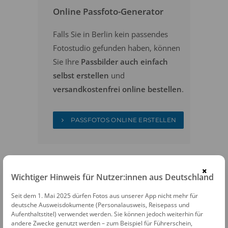
Online Passfoto-Generator
Falls Sie in Berlin kein passendes
Fotostudio gefunden haben, können
Sie Ihre
Passbilder auch einfach
selbst erstellen
und
versandkostenfrei online bestellen
.
PASSFOTOS ONLINE ERSTELLEN
×
Wichtiger Hinweis für Nutzer:innen aus Deutschland
Seit dem 1. Mai 2025 dürfen Fotos aus unserer App nicht mehr für
deutsche Ausweisdokumente (Personalausweis, Reisepass und
FOTOAUTOMATEN
Aufenthaltstitel) verwendet werden. Sie können jedoch weiterhin für
andere Zwecke genutzt werden – zum Beispiel für Führerschein,