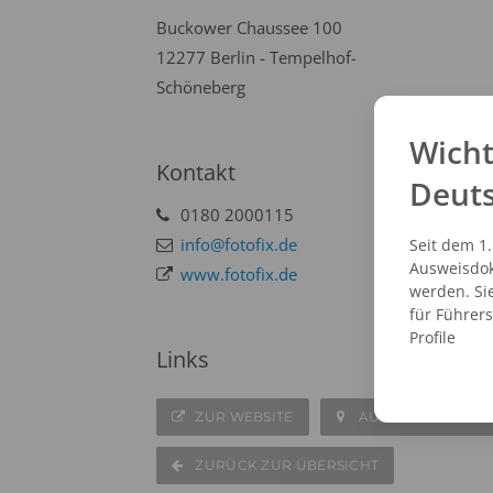
Buckower Chaussee 100
12277 Berlin - Tempelhof-
Schöneberg
Wicht
Kontakt
Deut
0180 2000115
info@fotofix.de
Seit dem 1
Ausweisdok
www.fotofix.de
werden. Si
für Führer
Profile
Links
ZUR WEBSITE
AUF DER KARTE A
ZURÜCK ZUR ÜBERSICHT