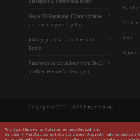
Reisepass & Personalausweis
Hambur
Neue EU-Regelung: Führerscheine
Münche
nur noch begrenzt gültig
Köln
Joko gegen Klaas: Die Passfoto-
Battle
Standor
Passfotos selbst aufnehmen: Die 3
größten Herausforderungen
Copyright © 2011 - 2026
Passbilder.net
Wichtiger Hinweis für Nutzer:innen aus Deutschland
Seit dem 1. Mai 2025 dürfen Fotos aus unserer App nicht mehr für deutsche 
– zum Beispiel für Führerschein, Gesundheitskarte, Visum, Lebenslauf, Schüle