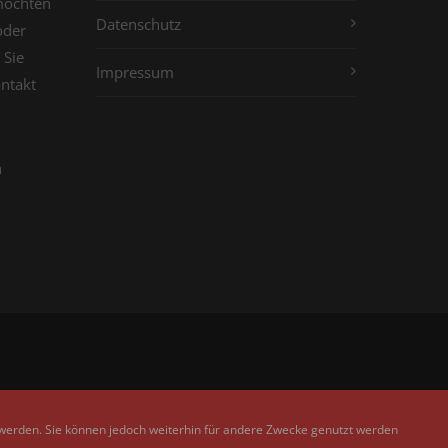
möchten
Datenschutz
oder
 Sie
Impressum
ontakt
n
 werden. Sie können jedoch weiterhin für andere Zwecke genutzt werden