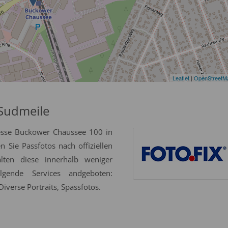
Leaflet
|
OpenStreetM
 Sudmeile
esse Buckower Chaussee 100 in
Sie Passfotos nach offiziellen
alten diese innerhalb weniger
gende Services andgeboten:
iverse Portraits, Spassfotos.