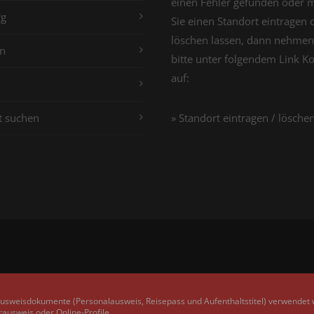
einen Fehler gefunden oder 
g
Sie einen Standort eintragen 
löschen lassen, dann nehmen
n
bitte unter folgendem Link K
auf:
t suchen
» Standort eintragen / lösche
Ausweisdokumente (Personalausweis, Reisepass und Aufenthaltstitel) verwendet
rausweis oder Online-Profile