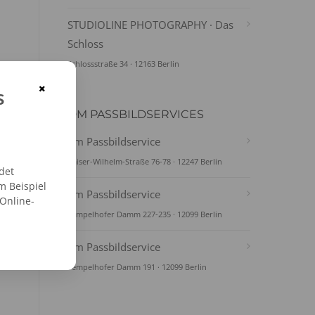
STUDIOLINE PHOTOGRAPHY · Das
Schloss
Schlossstraße 34 · 12163 Berlin
×
s
DM PASSBILDSERVICES
dm Passbildservice
Kaiser-Wilhelm-Straße 76-78 · 12247 Berlin
det
m Beispiel
dm Passbildservice
 Online-
Tempelhofer Damm 227-235 · 12099 Berlin
dm Passbildservice
Tempelhofer Damm 191 · 12099 Berlin