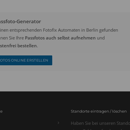
assfoto-Generator
keinen entsprechenden Fotofix Automaten in Berlin gefunden
nen Sie Ihre
Passfotos auch selbst aufnehmen
und
tenfrei bestellen
.
OTOS ONLINE ERSTELLEN
te
Standorte eintragen / löschen
Haben Sie bei unseren Stand