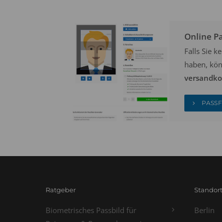
Online P
Falls Sie 
haben, kön
versandkos
PASSF
Ratgeber
Standor
Biometrisches Passbild für
Berlin