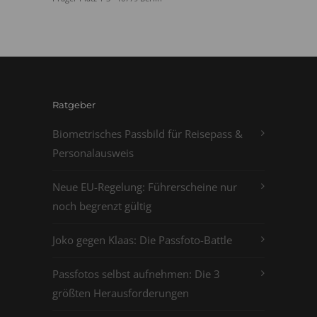
Ratgeber
Biometrisches Passbild für Reisepass &
Personalausweis
Neue EU-Regelung: Führerscheine nur
noch begrenzt gültig
Joko gegen Klaas: Die Passfoto-Battle
Passfotos selbst aufnehmen: Die 3
größten Herausforderungen