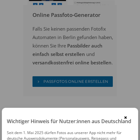
Online Passfoto-Generator
Falls Sie keinen passenden Fotofix
Automaten in Berlin gefunden haben,
können Sie Ihre
Passbilder auch
einfach selbst erstellen
und
versandkostenfrei online bestellen
.
PASSFOTOS ONLINE ERSTELLEN
×
Wichtiger Hinweis für Nutzer:innen aus Deutschland
Seit dem 1. Mai 2025 dürfen Fotos aus unserer App nicht mehr für
FOTOAUTOMATEN
deutsche Ausweisdokumente (Personalausweis, Reisepass und