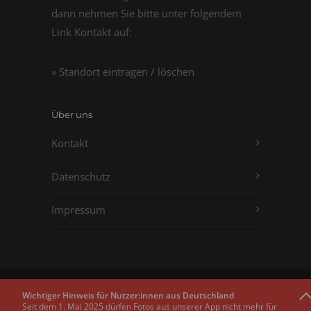
dann nehmen Sie bitte unter folgendem
Link Kontakt auf:
» Standort eintragen / löschen
Über uns
Kontakt
Datenschutz
Impressum
Copyright © 2011 - 2026
Passbilder.net
Wichtiger Hinweis für Nutzer:innen aus Deutschland
Seit dem 1. Mai 2025 dürfen Fotos aus unserer App nicht mehr für