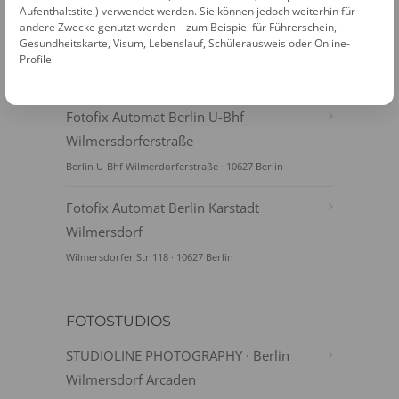
Aufenthaltstitel) verwendet werden. Sie können jedoch weiterhin für
Fotofix Automat Berlin S-Bhf
andere Zwecke genutzt werden – zum Beispiel für Führerschein,
Gesundheitskarte, Visum, Lebenslauf, Schülerausweis oder Online-
Charlottenburg
Profile
Invalidenstraße 19 · 10623 Berlin
Fotofix Automat Berlin U-Bhf
Wilmersdorferstraße
Berlin U-Bhf Wilmerdorferstraße · 10627 Berlin
Fotofix Automat Berlin Karstadt
Wilmersdorf
Wilmersdorfer Str 118 · 10627 Berlin
FOTOSTUDIOS
STUDIOLINE PHOTOGRAPHY · Berlin
Wilmersdorf Arcaden