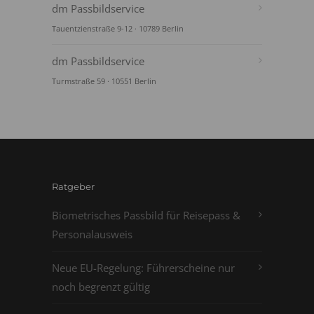
dm Passbildservice
Tauentzienstraße 9-12 · 10789 Berlin
dm Passbildservice
Turmstraße 59 · 10551 Berlin
Ratgeber
Biometrisches Passbild für Reisepass &
Personalausweis
Neue EU-Regelung: Führerscheine nur
noch begrenzt gültig