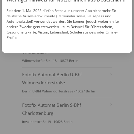
Seit dem 1. Mai 2025 dürfen Fotos aus unserer App nicht mehr für
deutsche Ausweisdokumente (Personalausweis, Reisepass und
Aufenthaltstitel) verwendet werden. Sie können jedoch weiterhin für
andere Zwecke genutzt werden – zum Beispiel für Führerschein,
Gesundheitskarte, Visum, Lebenslauf, Schülerausweis oder Online-
FOTOAUTOMATEN
Profile
Fotofix Automat Berlin Karstadt
Wilmersdorf
Wilmersdorfer Str 118 · 10627 Berlin
Fotofix Automat Berlin U-Bhf
Wilmersdorferstraße
Berlin U-Bhf Wilmerdorferstraße · 10627 Berlin
Fotofix Automat Berlin S-Bhf
Charlottenburg
Invalidenstraße 19 · 10623 Berlin