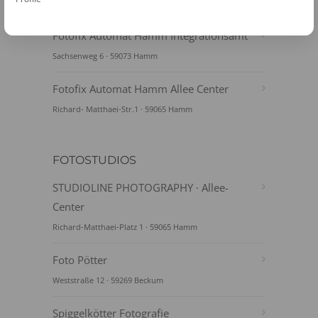
Kleiwellenfeld 16 · 59229 Ahlen
Fotofix Automat Hamm Integrationsamt
Sachsenweg 6 · 59073 Hamm
Fotofix Automat Hamm Allee Center
Richard- Matthaei-Str.1 · 59065 Hamm
FOTOSTUDIOS
STUDIOLINE PHOTOGRAPHY · Allee-
Center
Richard-Matthaei-Platz 1 · 59065 Hamm
Foto Pötter
Weststraße 12 · 59269 Beckum
Spiggelkötter Fotografie