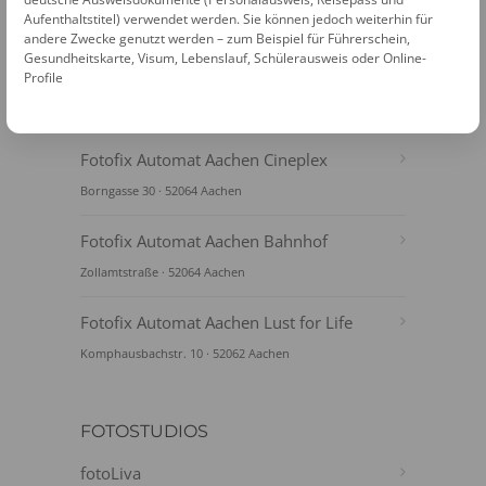
Aufenthaltstitel) verwendet werden. Sie können jedoch weiterhin für
andere Zwecke genutzt werden – zum Beispiel für Führerschein,
Gesundheitskarte, Visum, Lebenslauf, Schülerausweis oder Online-
Profile
FOTOAUTOMATEN
Fotofix Automat Aachen Cineplex
Borngasse 30 · 52064 Aachen
Fotofix Automat Aachen Bahnhof
Zollamtstraße · 52064 Aachen
Fotofix Automat Aachen Lust for Life
Komphausbachstr. 10 · 52062 Aachen
FOTOSTUDIOS
fotoLiva