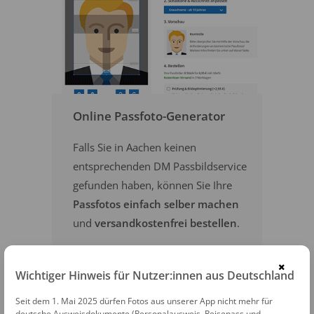
Online Passfoto-Generator
Falls Sie in Aachen keinen
entsprechenden DM Passbildservice
gefunden haben, können Sie Ihre
Passfotos einfach selber machen
und
versandkostenfrei bestellen
.
×
PASSFOTOS ONLINE ERSTELLEN
Wichtiger Hinweis für Nutzer:innen aus Deutschland
Seit dem 1. Mai 2025 dürfen Fotos aus unserer App nicht mehr für
deutsche Ausweisdokumente (Personalausweis, Reisepass und