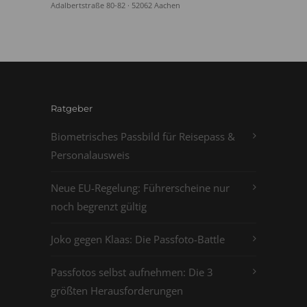
Adalbertstraße 80-82 · 52062 Aachen
Ratgeber
Biometrisches Passbild für Reisepass &
Personalausweis
Neue EU-Regelung: Führerscheine nur
noch begrenzt gültig
Joko gegen Klaas: Die Passfoto-Battle
Passfotos selbst aufnehmen: Die 3
größten Herausforderungen