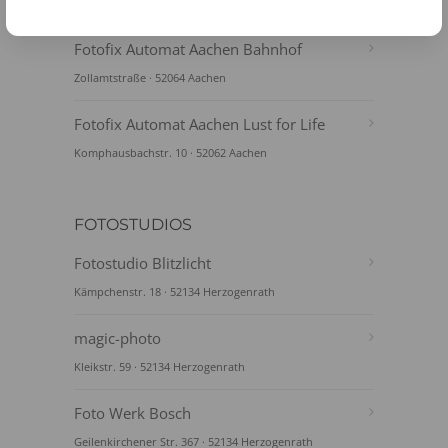
Borngasse 30 · 52064 Aachen
Fotofix Automat Aachen Bahnhof
Zollamtstraße · 52064 Aachen
Fotofix Automat Aachen Lust for Life
Komphausbachstr. 10 · 52062 Aachen
FOTOSTUDIOS
Fotostudio Blitzlicht
Kämpchenstr. 18 · 52134 Herzogenrath
magic-photo
Kleikstr. 59 · 52134 Herzogenrath
Foto Werk Bosch
Geilenkirchener Str. 367 · 52134 Herzogenrath