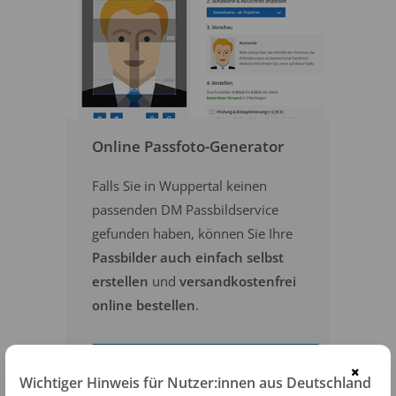
Online Passfoto-Generator
Falls Sie in Wuppertal keinen
passenden DM Passbildservice
gefunden haben, können Sie Ihre
Passbilder auch einfach selbst
erstellen
und
versandkostenfrei
online bestellen
.
PASSFOTOS ONLINE ERSTELLEN
×
Wichtiger Hinweis für Nutzer:innen aus Deutschland