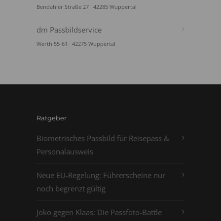
Bendahler Straße 27 · 42285 Wuppertal
dm Passbildservice
Werth 55-61 · 42275 Wuppertal
Ratgeber
Biometrisches Passbild für Reisepass &
Personalausweis
Neue EU-Regelung: Führerscheine nur
noch begrenzt gültig
Joko gegen Klaas: Die Passfoto-Battle