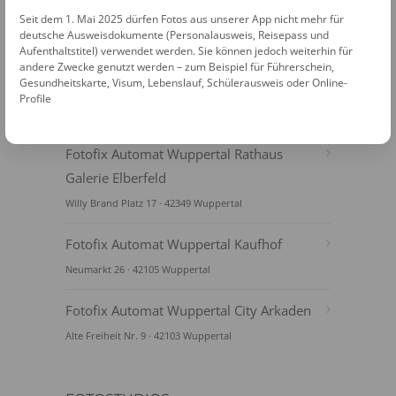
Seit dem 1. Mai 2025 dürfen Fotos aus unserer App nicht mehr für
deutsche Ausweisdokumente (Personalausweis, Reisepass und
Aufenthaltstitel) verwendet werden. Sie können jedoch weiterhin für
andere Zwecke genutzt werden – zum Beispiel für Führerschein,
Gesundheitskarte, Visum, Lebenslauf, Schülerausweis oder Online-
Profile
FOTOAUTOMATEN
Fotofix Automat Wuppertal Rathaus
Galerie Elberfeld
Willy Brand Platz 17 · 42349 Wuppertal
Fotofix Automat Wuppertal Kaufhof
Neumarkt 26 · 42105 Wuppertal
Fotofix Automat Wuppertal City Arkaden
Alte Freiheit Nr. 9 · 42103 Wuppertal