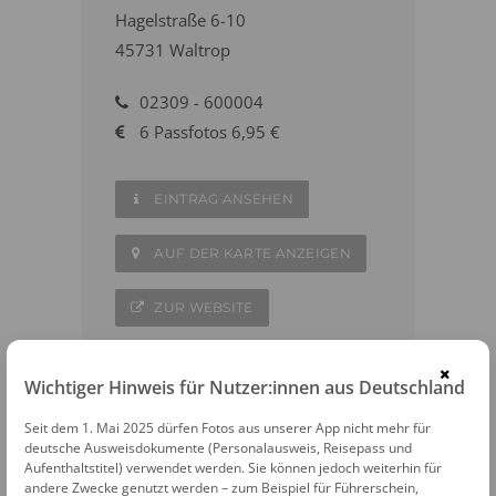
Hagelstraße 6-10
45731 Waltrop
02309 - 600004
6 Passfotos 6,95 €
EINTRAG ANSEHEN
AUF DER KARTE ANZEIGEN
ZUR WEBSITE
×
Wichtiger Hinweis für Nutzer:innen aus Deutschland
Seit dem 1. Mai 2025 dürfen Fotos aus unserer App nicht mehr für
WEITERE FOTOAUTOMATEN IN DER
deutsche Ausweisdokumente (Personalausweis, Reisepass und
Aufenthaltstitel) verwendet werden. Sie können jedoch weiterhin für
NÄHE
andere Zwecke genutzt werden – zum Beispiel für Führerschein,