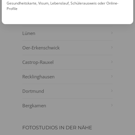
Gesundheitskarte, Visum, Lebenslauf, Schülerausweis oder Online-
Datteln
Profile
Selm
Lünen
Oer-Erkenschwick
Castrop-Rauxel
Recklinghausen
Dortmund
Bergkamen
FOTOSTUDIOS IN DER NÄHE