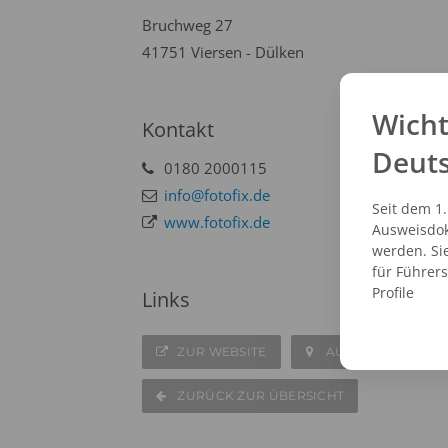
Bruchweg 27
41751 Viersen - Dülken
Wicht
Kontakt
Deut
0180 2000115
info@fotofix.de
Seit dem 1
www.fotofix.de
Ausweisdok
werden. Si
für Führer
Profile
Links
ZUR WEBSITE
AUF DER KARTE A
ZURÜCK ZUR ÜBERSICHT