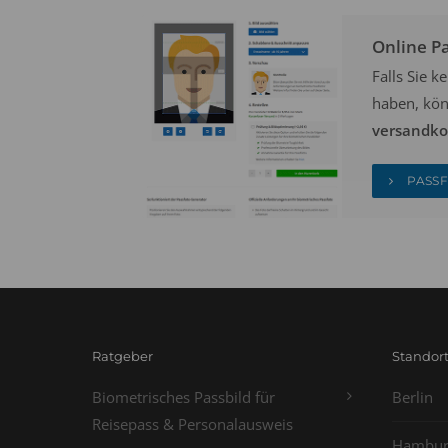
Online P
Falls Sie 
haben, kön
versandkos
PASSF
Ratgeber
Standor
Biometrisches Passbild für
Berlin
Reisepass & Personalausweis
Hambur