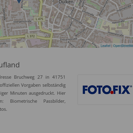
Leaflet
|
OpenStreetM
ufland
Adresse Bruchweg 27 in 41751
ffiziellen Vorgaben selbständig
niger Minuten ausgedruckt. Hier
: Biometrische Passbilder,
tos.