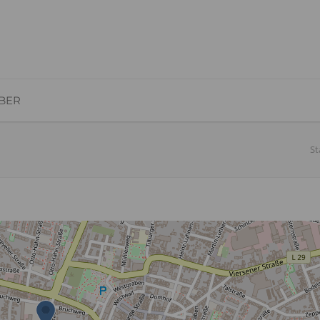
BER
St