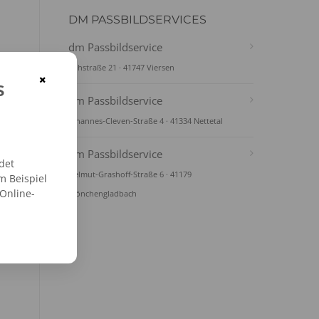
DM PASSBILDSERVICES
dm Passbildservice
Löhstraße 21 · 41747 Viersen
×
s
dm Passbildservice
Johannes-Cleven-Straße 4 · 41334 Nettetal
dm Passbildservice
det
Helmut-Grashoff-Straße 6 · 41179
m Beispiel
 Online-
Mönchengladbach