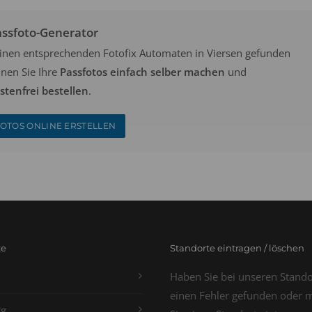
assfoto-Generator
keinen entsprechenden Fotofix Automaten in Viersen gefunden
nen Sie Ihre
Passfotos einfach selber machen
und
tenfrei bestellen
.
OTOS ONLINE ERSTELLEN
te
Standorte eintragen / löschen
Haben Sie bei unseren Stand
einen Fehler gefunden oder 
g