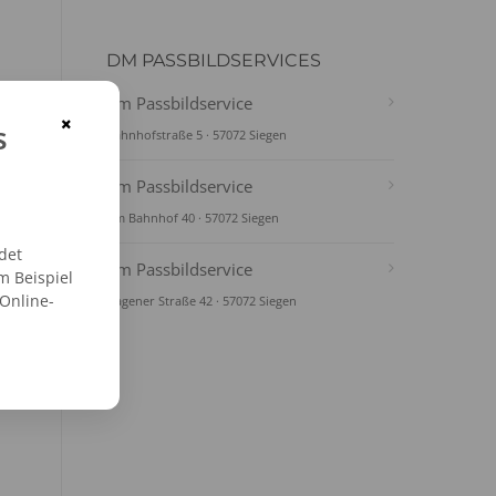
DM PASSBILDSERVICES
dm Passbildservice
×
s
Bahnhofstraße 5 · 57072 Siegen
dm Passbildservice
Am Bahnhof 40 · 57072 Siegen
det
dm Passbildservice
m Beispiel
 Online-
Hagener Straße 42 · 57072 Siegen