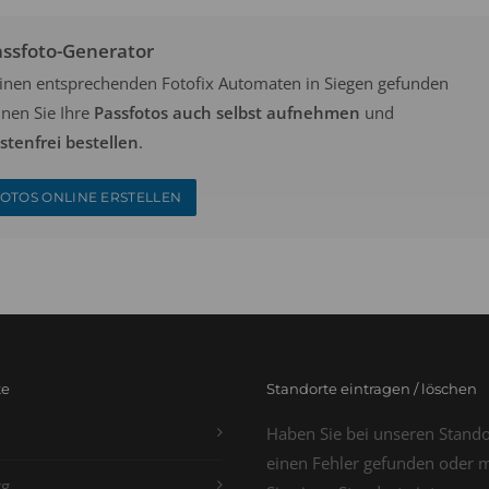
assfoto-Generator
keinen entsprechenden Fotofix Automaten in Siegen gefunden
nen Sie Ihre
Passfotos auch selbst aufnehmen
und
tenfrei bestellen
.
OTOS ONLINE ERSTELLEN
te
Standorte eintragen / löschen
Haben Sie bei unseren Stand
einen Fehler gefunden oder 
g