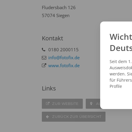
Fludersbach 126
57074 Siegen
Wicht
Kontakt
Deut
0180 2000115
info@fotofix.de
Seit dem 1
www.fotofix.de
Ausweisdok
werden. Si
für Führer
Profile
Links
ZUR WEBSITE
AUF DER KARTE A
ZURÜCK ZUR ÜBERSICHT