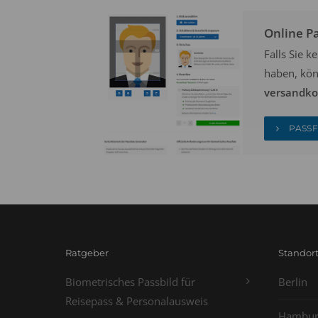
Online P
Falls Sie 
haben, kön
versandkos
PASSF
Ratgeber
Standor
Biometrisches Passbild für
Berlin
Reisepass & Personalausweis
Hambur