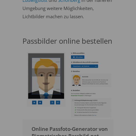
Ludwigslust
und
Schönberg
in der näheren
Umgebung weitere Möglichkeiten,
Lichtbilder machen zu lassen.
Passbilder online bestellen
Online Passfoto-Generator von
Biometrisches-Passbild.net