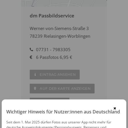
dm Passbildservice
Werner-von-Siemens-Straße 3
78239 Rielasingen-Worblingen
07731 - 7983305
6 Passfotos 6,95 €
EINTRAG ANSEHEN
AUF DER KARTE ANZEIGEN
ZUR WEBSITE
×
Wichtiger Hinweis für Nutzer:innen aus Deutschland
Seit dem 1. Mai 2025 dürfen Fotos aus unserer App nicht mehr für
deutsche Ausweisdokumente (Personalausweis, Reisepass und