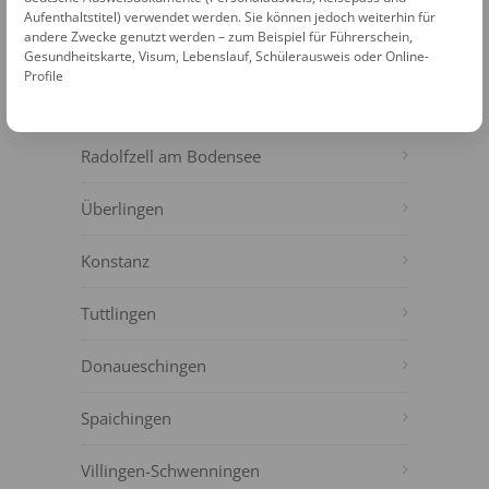
Aufenthaltstitel) verwendet werden. Sie können jedoch weiterhin für
andere Zwecke genutzt werden – zum Beispiel für Führerschein,
WEITERE FOTOAUTOMATEN IN DER
Gesundheitskarte, Visum, Lebenslauf, Schülerausweis oder Online-
NÄHE
Profile
Singen
Radolfzell am Bodensee
Überlingen
Konstanz
Tuttlingen
Donaueschingen
Spaichingen
Villingen-Schwenningen