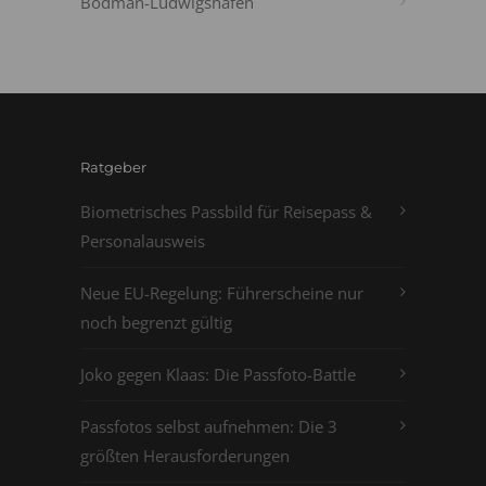
Bodman-Ludwigshafen
Ratgeber
Biometrisches Passbild für Reisepass &
Personalausweis
Neue EU-Regelung: Führerscheine nur
noch begrenzt gültig
Joko gegen Klaas: Die Passfoto-Battle
Passfotos selbst aufnehmen: Die 3
größten Herausforderungen