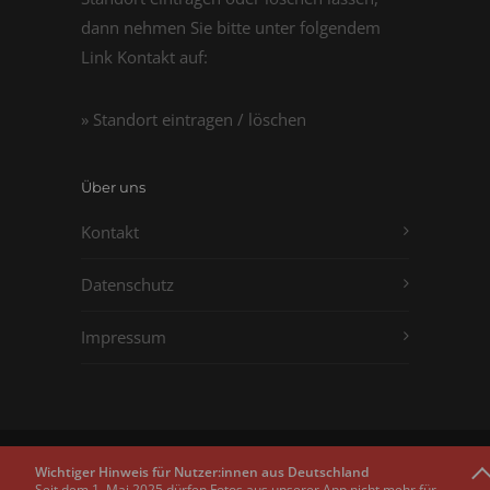
dann nehmen Sie bitte unter folgendem
Link Kontakt auf:
» Standort eintragen / löschen
Über uns
Kontakt
Datenschutz
Impressum
Copyright © 2011 - 2026
Passbilder.net
Wichtiger Hinweis für Nutzer:innen aus Deutschland
Seit dem 1. Mai 2025 dürfen Fotos aus unserer App nicht mehr für