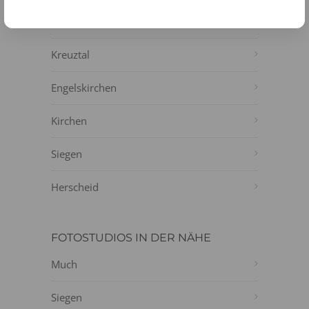
Olpe
Kreuztal
Engelskirchen
Kirchen
Siegen
Herscheid
FOTOSTUDIOS IN DER NÄHE
Much
Siegen