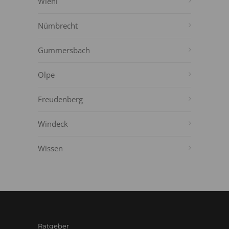
Wiehl
Nümbrecht
Gummersbach
Olpe
Freudenberg
Windeck
Wissen
Ratgeber