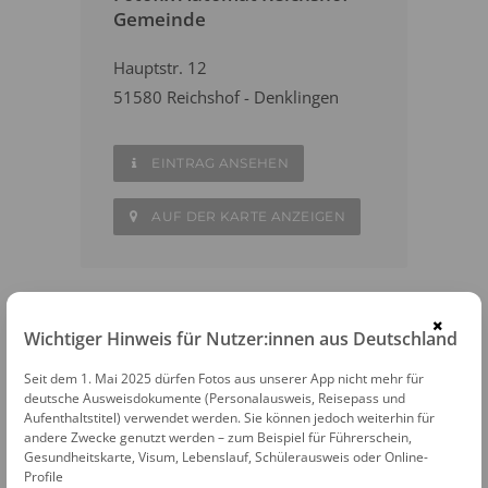
Gemeinde
Hauptstr. 12
51580 Reichshof - Denklingen
EINTRAG ANSEHEN
AUF DER KARTE ANZEIGEN
×
Wichtiger Hinweis für Nutzer:innen aus Deutschland
WEITERE FOTOAUTOMATEN IN DER
NÄHE
Seit dem 1. Mai 2025 dürfen Fotos aus unserer App nicht mehr für
deutsche Ausweisdokumente (Personalausweis, Reisepass und
Morsbach
Aufenthaltstitel) verwendet werden. Sie können jedoch weiterhin für
andere Zwecke genutzt werden – zum Beispiel für Führerschein,
Gesundheitskarte, Visum, Lebenslauf, Schülerausweis oder Online-
Gummersbach
Profile