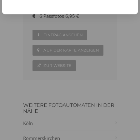
02238 - 9699322
6 Passfotos 6,95 €
EINTRAG ANSEHEN
AUF DER KARTE ANZEIGEN
ZUR WEBSITE
WEITERE FOTOAUTOMATEN IN DER
NÄHE
Köln
Rommerskirchen