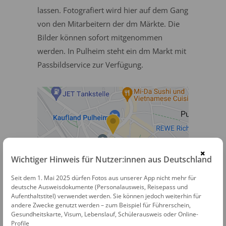
lassen. Fotografiert wird hier auf dem Gang
von den Mitarbeitern der dm Märkte. Die
Bilder können sofort mitgenommen
werden. In Pulheim steht ein dm Markt mit
Passbildservice zur Verfügung.
×
Wichtiger Hinweis für Nutzer:innen aus Deutschland
dm Passbildservice
Seit dem 1. Mai 2025 dürfen Fotos aus unserer App nicht mehr für
deutsche Ausweisdokumente (Personalausweis, Reisepass und
Aufenthaltstitel) verwendet werden. Sie können jedoch weiterhin für
Venloer Straße 127
andere Zwecke genutzt werden – zum Beispiel für Führerschein,
50259 Pulheim
Gesundheitskarte, Visum, Lebenslauf, Schülerausweis oder Online-
Profile