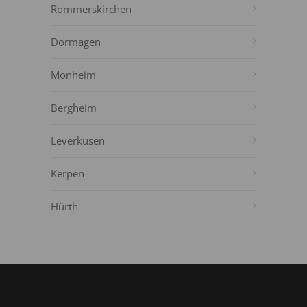
Rommerskirchen
Dormagen
Monheim
Bergheim
Leverkusen
Kerpen
Hürth