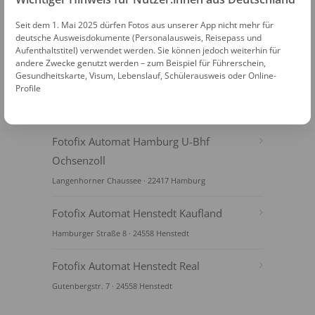
Seit dem 1. Mai 2025 dürfen Fotos aus unserer App nicht mehr für
deutsche Ausweisdokumente (Personalausweis, Reisepass und
Aufenthaltstitel) verwendet werden. Sie können jedoch weiterhin für
andere Zwecke genutzt werden – zum Beispiel für Führerschein,
Gesundheitskarte, Visum, Lebenslauf, Schülerausweis oder Online-
Profile
FOTOAUTOMATEN
Fotofix Automat Hamburg U-Bhf
Ochsenzoll
Langenhorner Chaussee · 22417 Hamburg
Fotofix Automat Henstedt Kaufland
Hamburger Straße 8 · 24558 Henstedt
Fotofix Automat Henstedt Real
Gutenbergstr. 7 · 24558 Henstedt