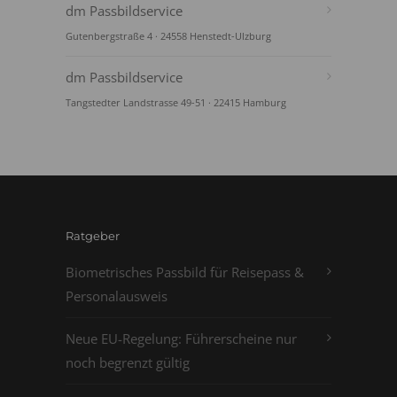
dm Passbildservice
Gutenbergstraße 4 · 24558 Henstedt-Ulzburg
dm Passbildservice
Tangstedter Landstrasse 49-51 · 22415 Hamburg
Ratgeber
Biometrisches Passbild für Reisepass &
Personalausweis
Neue EU-Regelung: Führerscheine nur
noch begrenzt gültig