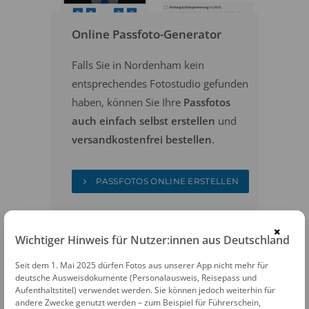
Online Passfoto-Generator
Falls Sie in Nordenham kein
entsprechendes Fotostudio gefunden
haben, können Sie Ihre
Passfotos
auch einfach selbst erstellen
und
versandkostenfrei bestellen
.
PASSFOTOS ONLINE ERSTELLEN
×
Wichtiger Hinweis für Nutzer:innen aus Deutschland
Seit dem 1. Mai 2025 dürfen Fotos aus unserer App nicht mehr für
deutsche Ausweisdokumente (Personalausweis, Reisepass und
Aufenthaltstitel) verwendet werden. Sie können jedoch weiterhin für
andere Zwecke genutzt werden – zum Beispiel für Führerschein,
FOTOAUTOMATEN