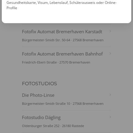
Gesundheitskarte, Visum, Lebenslauf, Schülerausweis oder Online-
Profile
Fotofix Automat Bremerhaven Kaufland
Bohmsiel 1 · 27572 Bremerhaven
Fotofix Automat Bremerhaven Karstadt
Bürgermeister-Smidt-Str. 50-64 · 27568 Bremerhaven
Fotofix Automat Bremerhaven Bahnhof
Friedrich-Ebert-Straße · 27570 Bremerhaven
FOTOSTUDIOS
Die Photo-Linse
Bürgermeister-Smidt-Straße 10 · 27568 Bremerhaven
Fotostudio Dägling
Oldenburger Straße 252 · 26180 Rastede