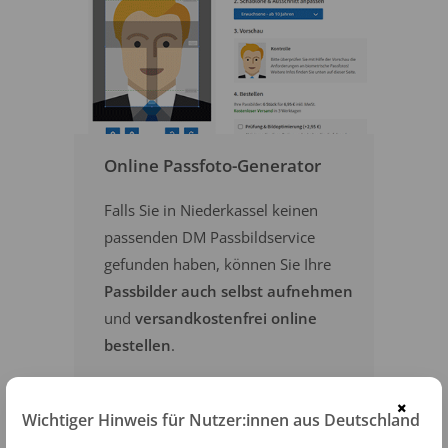
Online Passfoto-Generator
Falls Sie in Niederkassel keinen
passenden DM Passbildservice
gefunden haben, können Sie Ihre
Passbilder auch selbst aufnehmen
und
versandkostenfrei online
bestellen
.
×
PASSFOTOS ONLINE ERSTELLEN
Wichtiger Hinweis für Nutzer:innen aus Deutschland