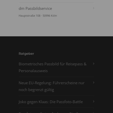
dm Passbildservice
Hauptstraße 108 · 50996 Köln
Ratgeber
Biometrisches Passbild für Reisepass &
Personalausweis
Neue EU-Regelung: Führerscheine nur
noch begrenzt gültig
Joko gegen Klaas: Die Passfoto-Battle