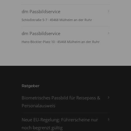
dm Passbildservice
Schloßstraße 5-7 · 45468 Mülheim an der Ruhr
dm Passbildservice
Hans-Böckler-Platz 10 · 45468 Mülheim an der Ruhr
Ratgeber
Biometrisches Passbild für Reisepass &
Personalausweis
Neue EU-Regelung: Führerscheine nur
noch begrenzt gültig