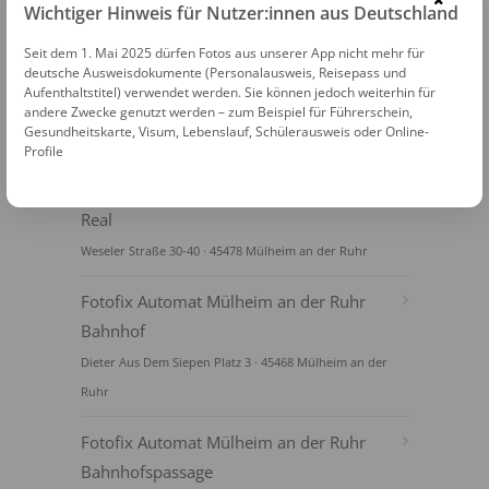
×
Wichtiger Hinweis für Nutzer:innen aus Deutschland
Seit dem 1. Mai 2025 dürfen Fotos aus unserer App nicht mehr für
deutsche Ausweisdokumente (Personalausweis, Reisepass und
Aufenthaltstitel) verwendet werden. Sie können jedoch weiterhin für
andere Zwecke genutzt werden – zum Beispiel für Führerschein,
Gesundheitskarte, Visum, Lebenslauf, Schülerausweis oder Online-
FOTOAUTOMATEN
Profile
Fotofix Automat Mülheim an der Ruhr
Real
Weseler Straße 30-40 · 45478 Mülheim an der Ruhr
Fotofix Automat Mülheim an der Ruhr
Bahnhof
Dieter Aus Dem Siepen Platz 3 · 45468 Mülheim an der
Ruhr
Fotofix Automat Mülheim an der Ruhr
Bahnhofspassage