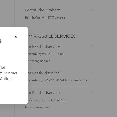
Fotostudio Grabarz
Bahnhofstr. 6 · 41747 Viersen
×
DM PASSBILDSERVICES
s
dm Passbildservice
Hindenburgstraße 171 · 41061
Mönchengladbach
det
dm Passbildservice
m Beispiel
 Online-
Hindenburgstraße 73 · 41061 Mönchengladbach
dm Passbildservice
Stresemannstraße 1-7 · 41236
Mönchengladbach