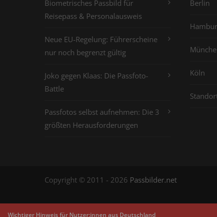
Biometrisches Passbild für
Berlin
Reisepass & Personalausweis
Hambur
Neue EU-Regelung: Führerscheine
Münche
nur noch begrenzt gültig
Köln
Joko gegen Klaas: Die Passfoto-
Battle
Standor
Passfotos selbst aufnehmen: Die 3
größten Herausforderungen
Copyright © 2011 - 2026
Passbilder.net
Wichtiger Hinweis für Nutzer:innen aus Deutschland