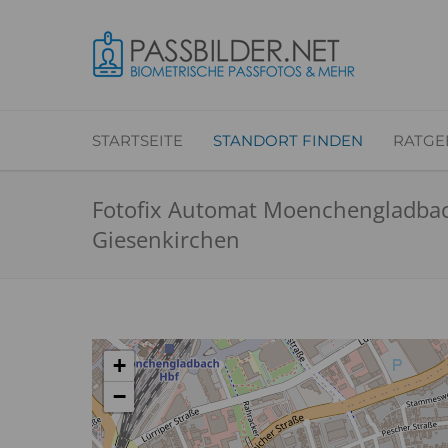
STARTSEITE
STANDORT FINDEN
RATGE
Fotofix Automat Moenchengladba
Giesenkirchen
+
−