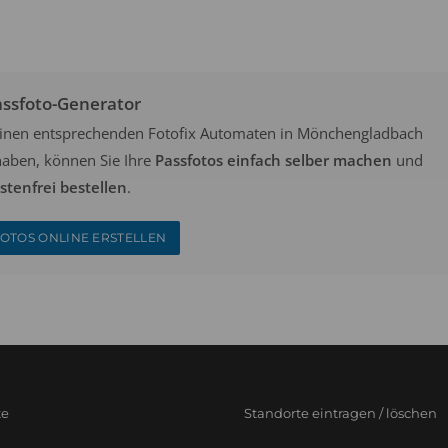
assfoto-Generator
keinen entsprechenden Fotofix Automaten in Mönchengladbach
aben, können Sie Ihre
Passfotos einfach selber machen
und
tenfrei bestellen
.
OTOS ONLINE ERSTELLEN
te
Standorte eintragen / löschen