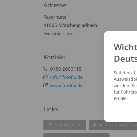
Adresse
Reyerhütte 1
41065 Mönchengladbach -
Giesenkirchen
Wicht
Deut
Kontakt
0180 2000115
Seit dem 1
info@fotofix.de
Ausweisdok
www.fotofix.de
werden. Si
für Führer
Profile
Links
ZUR WEBSITE
AUF DER KARTE A