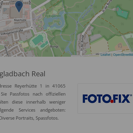
Leaflet
|
OpenStreetM
gladbach Real
dresse Reyerhütte 1 in 41065
ie Passfotos nach offiziellen
alten diese innerhalb weniger
gende Services andgeboten:
iverse Portraits, Spassfotos.