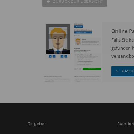
ZURÜCK ZUR ÜBERSICHT
Online P
Falls Sie 
gefunden h
versandkos
PASSF
Ratgeber
Standor