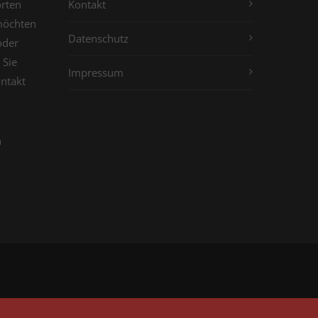
orten
Kontakt
möchten
Datenschutz
oder
 Sie
Impressum
ontakt
n