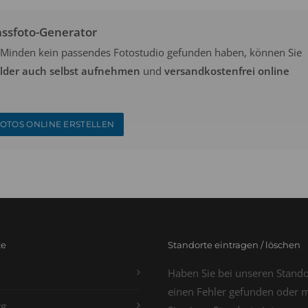
assfoto-Generator
in Minden kein passendes Fotostudio gefunden haben, können Sie
ilder auch selbst aufnehmen
und
versandkostenfrei online
OTOS ONLINE ERSTELLEN
te
Standorte eintragen / löschen
Haben Sie bei unseren Stand
einen Fehler gefunden oder 
g