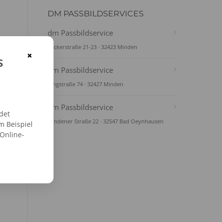
DM PASSBILDSERVICES
dm Passbildservice
Bäckerstraße 21-23 · 32423 Minden
×
s
dm Passbildservice
Ringstraße 74 · 32427 Minden
dm Passbildservice
det
Mindener Straße 22 · 32547 Bad Oeynhausen
m Beispiel
 Online-