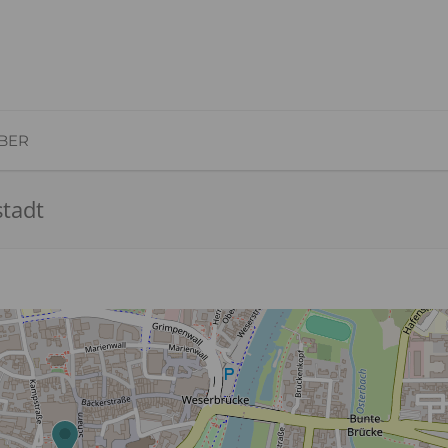
BER
stadt