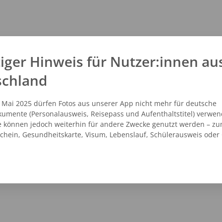
kt
iger Hinweis für Nutzer:innen au
1 - 22685
schland
1 - 8292526
@atelier-pfleiderer.de
. Mai 2025 dürfen Fotos aus unserer App nicht mehr für deutsche
atelier-pfleiderer.de
umente (Personalausweis, Reisepass und Aufenthaltstitel) verwen
e können jedoch weiterhin für andere Zwecke genutzt werden – zu
schein, Gesundheitskarte, Visum, Lebenslauf, Schülerausweis oder
NZEIGEN
ROUTENPLANER