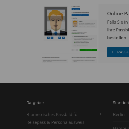
Online P
Falls Sie 
Ihre
Passb
bestellen
.
PASSF
Ratgeber
Standor
Biometrisches Passbild für
Berlin
Reisepass & Personalausweis
Hambur