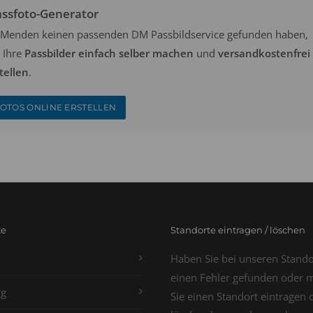
assfoto-Generator
in Menden keinen passenden DM Passbildservice gefunden haben,
 Ihre
Passbilder einfach selber machen
und
versandkostenfrei
tellen
.
OTOS ONLINE ERSTELLEN
te
Standorte eintragen / löschen
Haben Sie bei unseren Stand
einen Fehler gefunden oder 
g
Sie einen Standort eintragen 