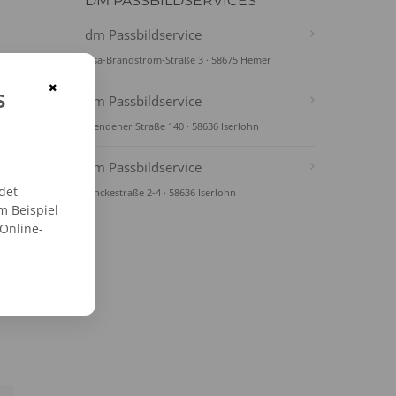
DM PASSBILDSERVICES
dm Passbildservice
Elsa-Brandström-Straße 3 · 58675 Hemer
×
s
dm Passbildservice
Mendener Straße 140 · 58636 Iserlohn
dm Passbildservice
det
Vinckestraße 2-4 · 58636 Iserlohn
m Beispiel
 Online-