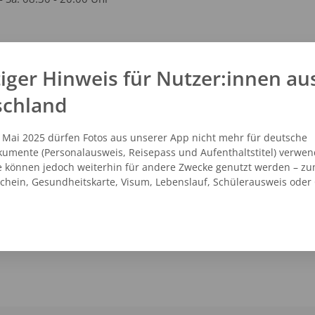
kt
iger Hinweis für Nutzer:innen au
schland
73 - 1703644
vicecenter@dm.de
.dm.de
. Mai 2025 dürfen Fotos aus unserer App nicht mehr für deutsche
umente (Personalausweis, Reisepass und Aufenthaltstitel) verwen
e können jedoch weiterhin für andere Zwecke genutzt werden – zu
schein, Gesundheitskarte, Visum, Lebenslauf, Schülerausweis oder
NZEIGEN
ROUTENPLANER