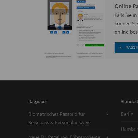
Online P
Falls Sie 
können Sie
online bes
PASSF
Ratgeber
Standor
Biometrisches Passbild für
Berlin
Reisepass & Personalausweis
Hambur
Neue EU-Regelung: Führerscheine