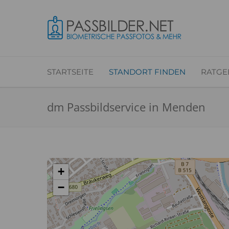
STARTSEITE
STANDORT FINDEN
RATGE
dm Passbildservice in Menden
+
−