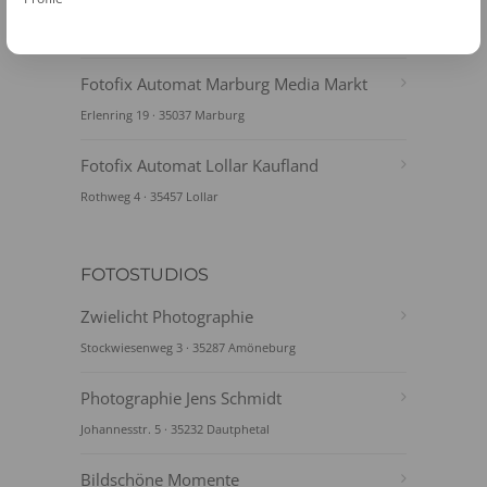
Center
Universitätsstr 15 · 35037 Marburg
Fotofix Automat Marburg Media Markt
Erlenring 19 · 35037 Marburg
Fotofix Automat Lollar Kaufland
Rothweg 4 · 35457 Lollar
FOTOSTUDIOS
Zwielicht Photographie
Stockwiesenweg 3 · 35287 Amöneburg
Photographie Jens Schmidt
Johannesstr. 5 · 35232 Dautphetal
Bildschöne Momente