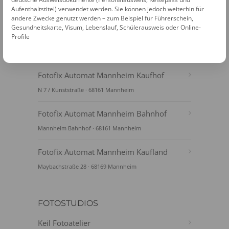
Aufenthaltstitel) verwendet werden. Sie können jedoch weiterhin für
andere Zwecke genutzt werden – zum Beispiel für Führerschein,
Gesundheitskarte, Visum, Lebenslauf, Schülerausweis oder Online-
Profile
FOTOAUTOMATEN
Fotofix Automat Mannheim Kaufhof
N 7 / Kunststraße · 68161 Mannheim
Fotofix Automat Mannheim Bahnhof
Mannheim Bahnhof · 68161 Mannheim
Fotofix Automat Mannheim Kaufland
Maybachstraße 28 · 68169 Mannheim
FOTOSTUDIOS
Keil Fotoatelier