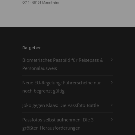
Q7 1 · 68161 Mannheim
Ratgeber
Biometrisches Passbild für Reisepass &
Personalausweis
Neue EU-Regelung: Führerscheine nur
noch begrenzt gültig
Joko gegen Klaas: Die Passfoto-Battle
Passfotos selbst aufnehmen: Die 3
größten Herausforderungen