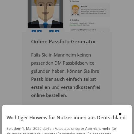
Online Passfoto-Generator
Falls Sie in Mannheim keinen
passenden DM Passbildservice
gefunden haben, können Sie Ihre
Passbilder auch einfach selbst
erstellen
und
versandkostenfrei
online bestellen
.
×
PASSFOTOS ONLINE ERSTELLEN
Wichtiger Hinweis für Nutzer:innen aus Deutschland
Seit dem 1. Mai 2025 dürfen Fotos aus unserer App nicht mehr für
deutsche Ausweisdokumente (Personalausweis, Reisepass und