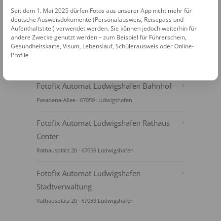
Seit dem 1. Mai 2025 dürfen Fotos aus unserer App nicht mehr für
deutsche Ausweisdokumente (Personalausweis, Reisepass und
Aufenthaltstitel) verwendet werden. Sie können jedoch weiterhin für
andere Zwecke genutzt werden – zum Beispiel für Führerschein,
Gesundheitskarte, Visum, Lebenslauf, Schülerausweis oder Online-
Profile
FOTOAUTOMATEN
Fotofix Automat Ludwigshafen Bahnhof
Pasadena-Allee · 67059 Ludwigshafen
Fotofix Automat Ludwigshafen Rathaus
Center
Rathausplatz 20 · 67059 Ludwigshafen
Fotofix Automat Ludwigshafen
Stadtverwaltung
Rathausplatz 20 · 67059 Ludwigshafen