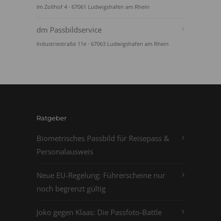
Im Zollhof 4 · 67061 Ludwigshafen am Rhein
dm Passbildservice
Industriestraße 11e · 67063 Ludwigshafen am Rhein
Ratgeber
Biometrisches Passbild für Reisepass &
Personalausweis
Neue EU-Regelung: Führerscheine nur
noch begrenzt gültig
Joko gegen Klaas: Die Passfoto-Battle