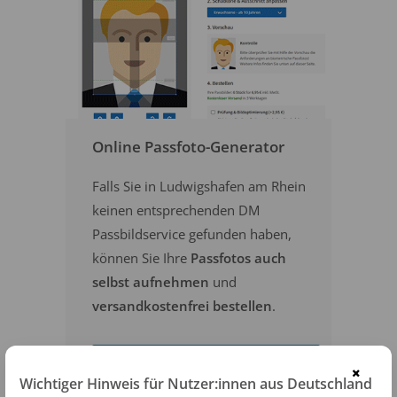
Online Passfoto-Generator
Falls Sie in Ludwigshafen am Rhein
keinen entsprechenden DM
Passbildservice gefunden haben,
können Sie Ihre
Passfotos auch
selbst aufnehmen
und
versandkostenfrei bestellen
.
PASSFOTOS ONLINE ERSTELLEN
×
Wichtiger Hinweis für Nutzer:innen aus Deutschland