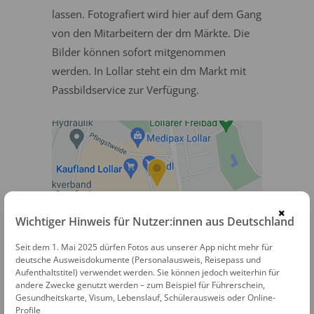
lassen. Fotografiert wird hier auf dem Gang
von den Mitarbeitern der dm Märkte. Die
Bilder können sofort mitgenommen
werden. In Lollar steht ein dm Markt mit
Passbildservice zur Verfügung.
×
Wichtiger Hinweis für Nutzer:innen aus Deutschland
dm Passbildservice
Seit dem 1. Mai 2025 dürfen Fotos aus unserer App nicht mehr für
deutsche Ausweisdokumente (Personalausweis, Reisepass und
Aufenthaltstitel) verwendet werden. Sie können jedoch weiterhin für
Rothweg 3a
andere Zwecke genutzt werden – zum Beispiel für Führerschein,
35457 Lollar
Gesundheitskarte, Visum, Lebenslauf, Schülerausweis oder Online-
Profile