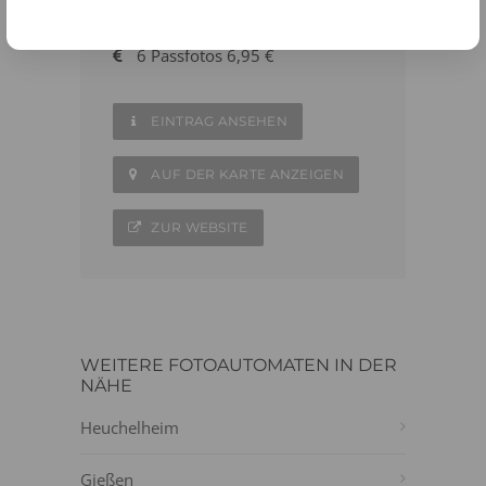
06406 - 8360107
6 Passfotos 6,95 €
EINTRAG ANSEHEN
AUF DER KARTE ANZEIGEN
ZUR WEBSITE
WEITERE FOTOAUTOMATEN IN DER
NÄHE
Heuchelheim
Gießen