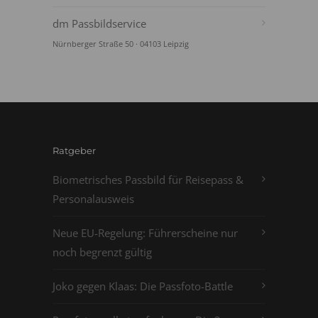
dm Passbildservice
Nürnberger Straße 50 · 04103 Leipzig
Ratgeber
Biometrisches Passbild für Reisepass &
Personalausweis
Neue EU-Regelung: Führerscheine nur
noch begrenzt gültig
Joko gegen Klaas: Die Passfoto-Battle