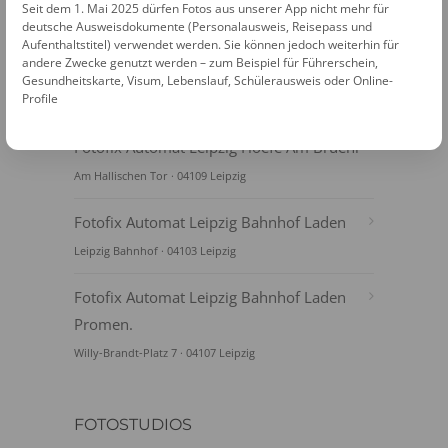
Seit dem 1. Mai 2025 dürfen Fotos aus unserer App nicht mehr für
deutsche Ausweisdokumente (Personalausweis, Reisepass und
Aufenthaltstitel) verwendet werden. Sie können jedoch weiterhin für
andere Zwecke genutzt werden – zum Beispiel für Führerschein,
Gesundheitskarte, Visum, Lebenslauf, Schülerausweis oder Online-
Profile
FOTOAUTOMATEN
Fotofix Automat Leipzig Hoefe Am Bruehl
Am Hallischen Tor · 04109 Leipzig
Fotofix Automat Leipzig Bahnhof Laden
Leipzig Bahnhof · 04103 Leipzig
Fotofix Automat Leipzig Bahnhof Laden
Promen.
Willy-Brandt-Platz 7 · 04107 Leipzig
FOTOSTUDIOS