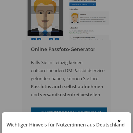
Online Passfoto-Generator
Falls Sie in Leipzig keinen
entsprechenden DM Passbildservice
gefunden haben, können Sie Ihre
Passfotos auch selbst aufnehmen
und
versandkostenfrei bestellen
.
PASSFOTOS ONLINE ERSTELLEN
×
Wichtiger Hinweis für Nutzer:innen aus Deutschland