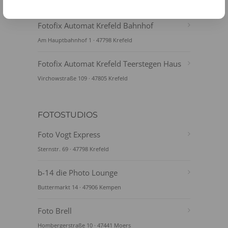
Hochstraße 114 · 47798 Krefeld
Fotofix Automat Krefeld Bahnhof
Am Hauptbahnhof 1 · 47798 Krefeld
Fotofix Automat Krefeld Teerstegen Haus
Virchowstraße 109 · 47805 Krefeld
FOTOSTUDIOS
Foto Vogt Express
Sternstr. 69 · 47798 Krefeld
b-14 die Photo Lounge
Buttermarkt 14 · 47906 Kempen
Foto Brell
Hombergerstraße 10 · 47441 Moers