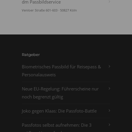
dm Passbildservice
Venloer Straße 601-603 · 50827 Köln
Ratgeber
Biometrisches Passbild für Reisepass &
Personalausweis
Neue EU-Regelung: Führerscheine nur
noch begrenzt gültig
Joko gegen Klaas: Die Passfoto-Battle
Passfotos selbst aufnehmen: Die 3