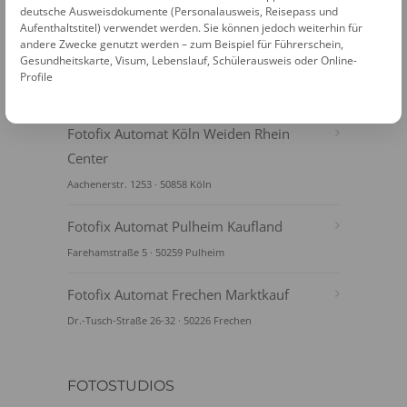
deutsche Ausweisdokumente (Personalausweis, Reisepass und
Aufenthaltstitel) verwendet werden. Sie können jedoch weiterhin für
andere Zwecke genutzt werden – zum Beispiel für Führerschein,
Gesundheitskarte, Visum, Lebenslauf, Schülerausweis oder Online-
Profile
FOTOAUTOMATEN
Fotofix Automat Köln Weiden Rhein
Center
Aachenerstr. 1253 · 50858 Köln
Fotofix Automat Pulheim Kaufland
Farehamstraße 5 · 50259 Pulheim
Fotofix Automat Frechen Marktkauf
Dr.-Tusch-Straße 26-32 · 50226 Frechen
FOTOSTUDIOS