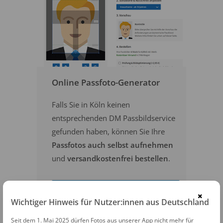
Online Passfoto-Generator
Falls Sie in Köln keinen
entsprechenden DM Passbildservice
gefunden haben, können Sie Ihre
Passfotos auch selbst aufnehmen
und
versandkostenfrei bestellen
.
PASSFOTOS ONLINE ERSTELLEN
×
Wichtiger Hinweis für Nutzer:innen aus Deutschland
Seit dem 1. Mai 2025 dürfen Fotos aus unserer App nicht mehr für