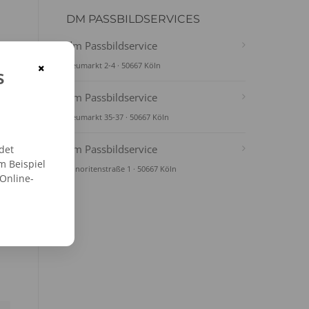
DM PASSBILDSERVICES
dm Passbildservice
×
Neumarkt 2-4 · 50667 Köln
s
dm Passbildservice
Neumarkt 35-37 · 50667 Köln
dm Passbildservice
det
m Beispiel
Minoritenstraße 1 · 50667 Köln
 Online-