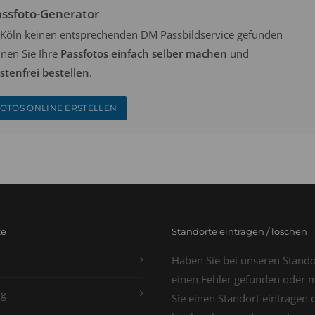
assfoto-Generator
in Köln keinen entsprechenden DM Passbildservice gefunden
nen Sie Ihre
Passfotos einfach selber machen
und
tenfrei bestellen
.
OTOS ONLINE ERSTELLEN
te
Standorte eintragen / löschen
Haben Sie bei unseren Stand
einen Fehler gefunden oder 
g
Sie einen Standort eintragen 