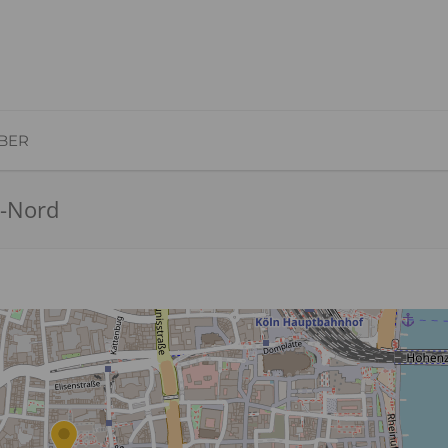
BER
t-Nord