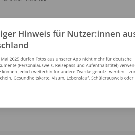
kt
iger Hinweis für Nutzer:innen au
schland
1 - 25083058
vicecenter@dm.de
.dm.de
. Mai 2025 dürfen Fotos aus unserer App nicht mehr für deutsche
umente (Personalausweis, Reisepass und Aufenthaltstitel) verwen
e können jedoch weiterhin für andere Zwecke genutzt werden – zu
schein, Gesundheitskarte, Visum, Lebenslauf, Schülerausweis oder
NZEIGEN
ROUTENPLANER