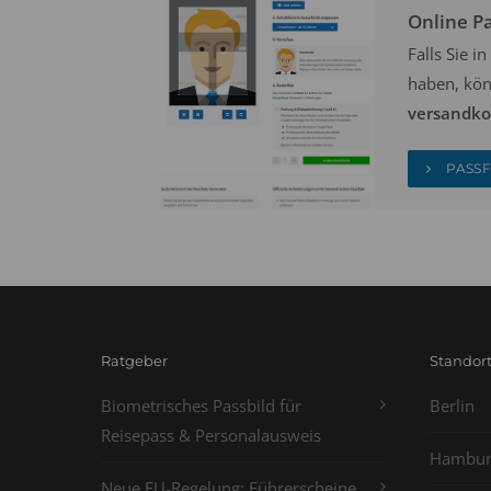
Online P
Falls Sie 
haben, kön
versandkos
PASSF
Ratgeber
Standor
Biometrisches Passbild für
Berlin
Reisepass & Personalausweis
Hambur
Neue EU-Regelung: Führerscheine