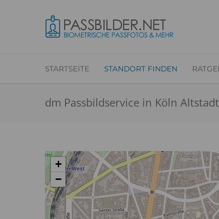
STARTSEITE
STANDORT FINDEN
RATGE
dm Passbildservice in Köln Altstad
+
−