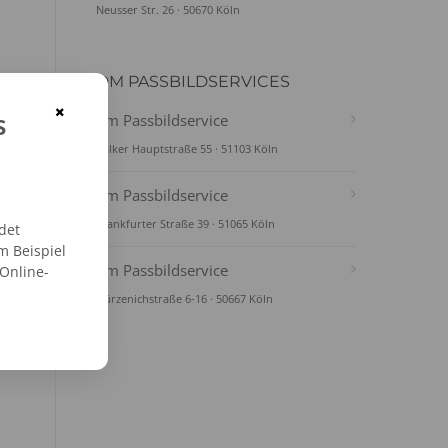
Neusser Str. 26 · 50670 Köln
DM PASSBILDSERVICES
×
s
dm Passbildservice
Kalker Hauptstraße 55 · 51103 Köln
dm Passbildservice
Frankfurter Straße 39 · 51065 Köln
det
m Beispiel
dm Passbildservice
 Online-
Gürzenichstraße 6-16 · 50667 Köln