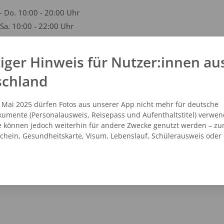
- Do. 10:00 - 20:00 Uhr
- Sa. 10:00 - 22:00 Uhr
iger Hinweis für Nutzer:innen au
kt
schland
1 29760519
n@studioline.de
. Mai 2025 dürfen Fotos aus unserer App nicht mehr für deutsche
studioline.de
umente (Personalausweis, Reisepass und Aufenthaltstitel) verwen
e können jedoch weiterhin für andere Zwecke genutzt werden – zu
schein, Gesundheitskarte, Visum, Lebenslauf, Schülerausweis oder
NZEIGEN
ROUTENPLANER