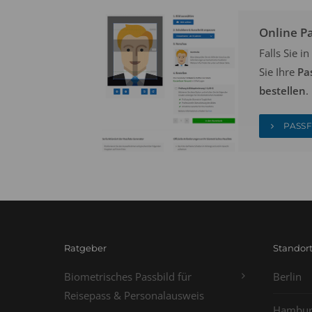
Online P
Falls Sie 
Sie Ihre
Pa
bestellen
.
PASSF
Ratgeber
Standor
Biometrisches Passbild für
Berlin
Reisepass & Personalausweis
Hambur