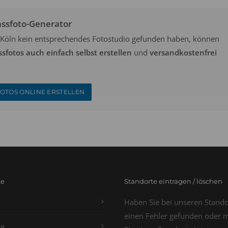
assfoto-Generator
in Köln kein entsprechendes Fotostudio gefunden haben, können
ssfotos auch einfach selbst erstellen
und
versandkostenfrei
OTOS ONLINE ERSTELLEN
te
Standorte eintragen / löschen
Haben Sie bei unseren Stand
einen Fehler gefunden oder 
g