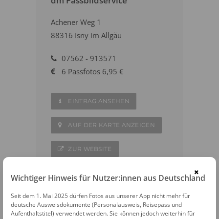
dm Passbildservice
Achener Weg 1
88316 Isny im Allgäu
07562 - 913571
6 Passfotos 6,95 €
EINTRAG ANSEHEN
AUF DER KARTE ANZEIGEN
ZUR WEBSITE
×
Wichtiger Hinweis für Nutzer:innen aus Deutschland
Seit dem 1. Mai 2025 dürfen Fotos aus unserer App nicht mehr für
deutsche Ausweisdokumente (Personalausweis, Reisepass und
WEITERE FOTOAUTOMATEN IN DER
Aufenthaltstitel) verwendet werden. Sie können jedoch weiterhin für