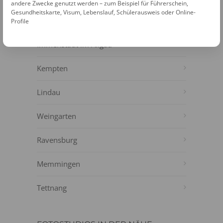
NÄHE
andere Zwecke genutzt werden – zum Beispiel für Führerschein,
Gesundheitskarte, Visum, Lebenslauf, Schülerausweis oder Online-
Wangen im Allgäu
Profile
Immenstadt im Allgäu
Kempten
Lindau
Weingarten
Ravensburg
Memmingen
Tettnang