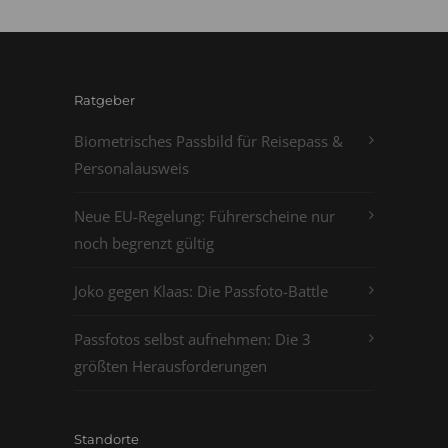
Ratgeber
Biometrisches Passbild für Reisepass &
Personalausweis
Neue EU-Regelung: Führerscheine nur
noch begrenzt gültig
Joko gegen Klaas: Die Passfoto-Battle
Passfotos selbst aufnehmen: Die 3
größten Herausforderungen
Standorte