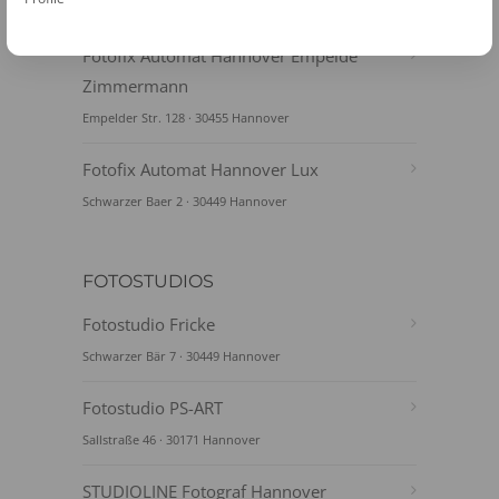
Münchener Straße 3 · 30880 Laatzen
Fotofix Automat Hannover Empelde
Zimmermann
Empelder Str. 128 · 30455 Hannover
Fotofix Automat Hannover Lux
Schwarzer Baer 2 · 30449 Hannover
FOTOSTUDIOS
Fotostudio Fricke
Schwarzer Bär 7 · 30449 Hannover
Fotostudio PS-ART
Sallstraße 46 · 30171 Hannover
STUDIOLINE Fotograf Hannover