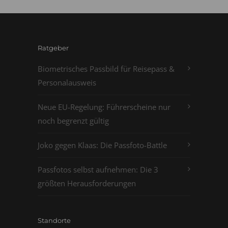
Ratgeber
Biometrisches Passbild für Reisepass &
Personalausweis
Neue EU-Regelung: Führerscheine nur
noch begrenzt gültig
Joko gegen Klaas: Die Passfoto-Battle
Passfotos selbst aufnehmen: Die 3
größten Herausforderungen
Standorte