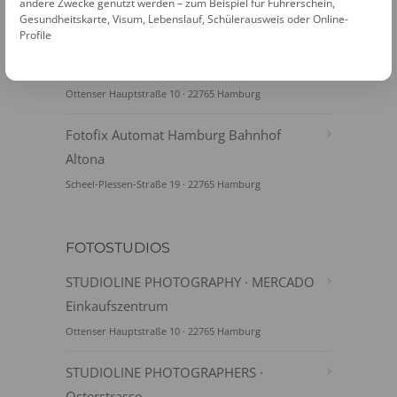
Holstenstraße
andere Zwecke genutzt werden – zum Beispiel für Führerschein,
Gesundheitskarte, Visum, Lebenslauf, Schülerausweis oder Online-
Holstenplatz 18 · 22765 Hamburg
Profile
Fotofix Automat Hamburg Mercado Ekz
Ottenser Hauptstraße 10 · 22765 Hamburg
Fotofix Automat Hamburg Bahnhof
Altona
Scheel-Plessen-Straße 19 · 22765 Hamburg
FOTOSTUDIOS
STUDIOLINE PHOTOGRAPHY · MERCADO
Einkaufszentrum
Ottenser Hauptstraße 10 · 22765 Hamburg
STUDIOLINE PHOTOGRAPHERS ·
Osterstrasse