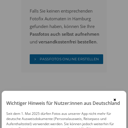
Falls Sie keinen entsprechenden
Fotofix Automaten in Hamburg
gefunden haben, können Sie Ihre
Passfotos auch selbst aufnehmen
und
versandkostenfrei bestellen
.
PASSFOTOS ONLINE ERSTELLEN
×
Wichtiger Hinweis für Nutzer:innen aus Deutschland
FOTOAUTOMATEN
Seit dem 1. Mai 2025 dürfen Fotos aus unserer App nicht mehr für
deutsche Ausweisdokumente (Personalausweis, Reisepass und
Fotofix Automat Hamburg S-Bhf
Aufenthaltstitel) verwendet werden. Sie können jedoch weiterhin für