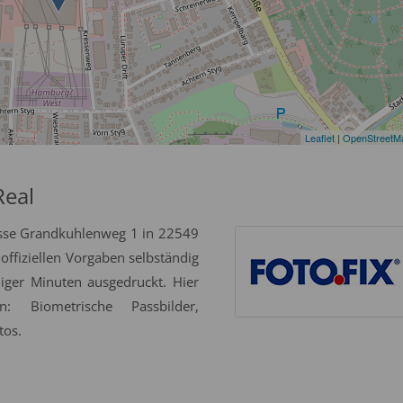
Leaflet
|
OpenStreetM
Real
esse Grandkuhlenweg 1 in 22549
ffiziellen Vorgaben selbständig
niger Minuten ausgedruckt. Hier
: Biometrische Passbilder,
tos.