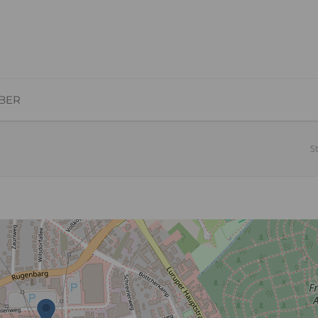
BER
S