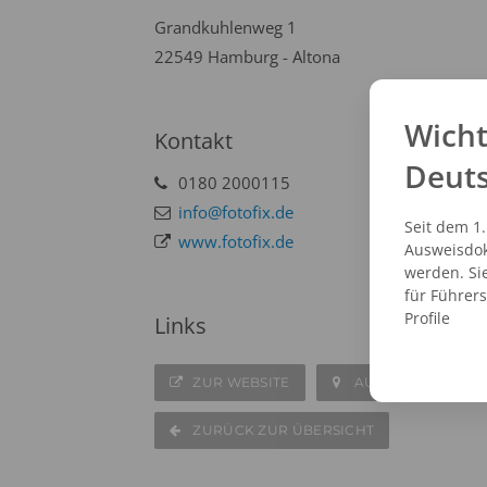
Grandkuhlenweg 1
22549 Hamburg - Altona
Wicht
Kontakt
Deut
0180 2000115
info@fotofix.de
Seit dem 1
www.fotofix.de
Ausweisdok
werden. Si
für Führer
Profile
Links
ZUR WEBSITE
AUF DER KARTE A
ZURÜCK ZUR ÜBERSICHT