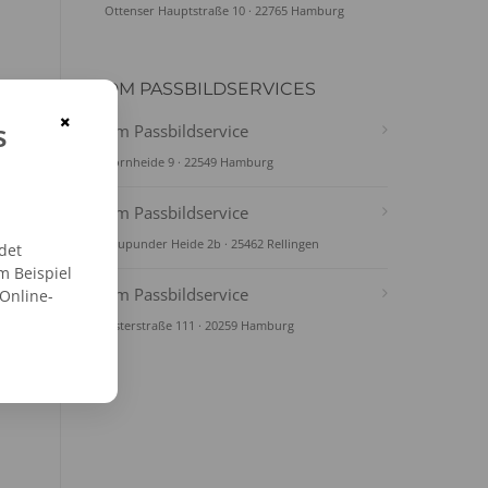
Ottenser Hauptstraße 10 · 22765 Hamburg
DM PASSBILDSERVICES
×
s
dm Passbildservice
Bornheide 9 · 22549 Hamburg
dm Passbildservice
Krupunder Heide 2b · 25462 Rellingen
det
m Beispiel
dm Passbildservice
 Online-
Osterstraße 111 · 20259 Hamburg