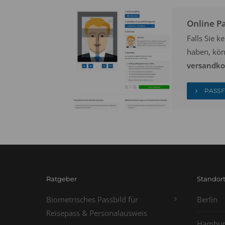
Online P
Falls Sie 
haben, kön
versandkos
PASSF
Ratgeber
Standor
Biometrisches Passbild für
Berlin
Reisepass & Personalausweis
Hambur