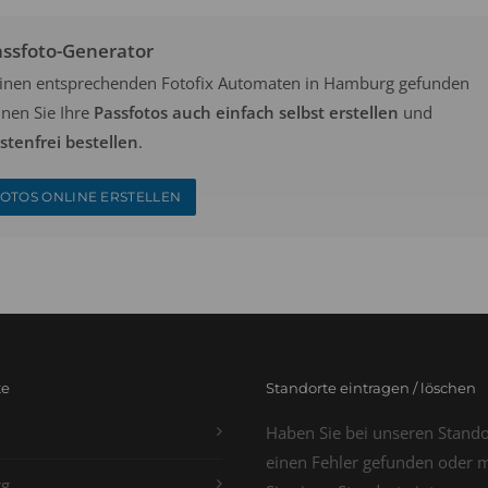
assfoto-Generator
keinen entsprechenden Fotofix Automaten in Hamburg gefunden
nen Sie Ihre
Passfotos auch einfach selbst erstellen
und
tenfrei bestellen
.
OTOS ONLINE ERSTELLEN
te
Standorte eintragen / löschen
Haben Sie bei unseren Stand
einen Fehler gefunden oder 
g