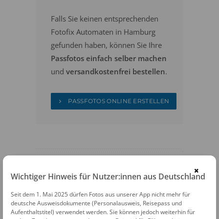
Falls Sie keinen entsprechenden
Fotofix Automaten in Hamburg
gefunden haben, können Sie Ihre
Passfotos einfach selber machen
und
versandkostenfrei bestellen
.
PASSFOTOS ONLINE ERSTELLEN
×
Wichtiger Hinweis für Nutzer:innen aus Deutschland
FOTOAUTOMATEN
Seit dem 1. Mai 2025 dürfen Fotos aus unserer App nicht mehr für
deutsche Ausweisdokumente (Personalausweis, Reisepass und
Fotofix Automat Hamburg Kaufland
Aufenthaltstitel) verwendet werden. Sie können jedoch weiterhin für