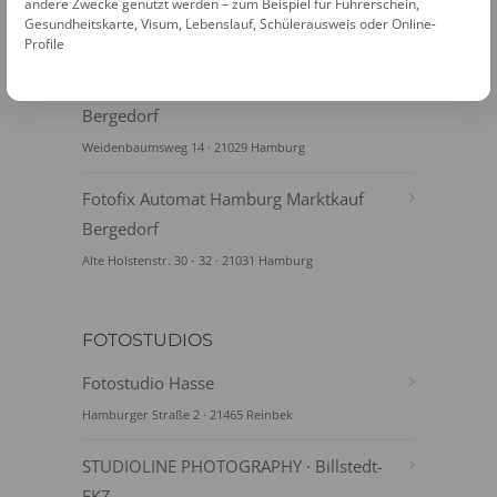
Bergedorf
andere Zwecke genutzt werden – zum Beispiel für Führerschein,
Gesundheitskarte, Visum, Lebenslauf, Schülerausweis oder Online-
Bergedorfer Str. 106 · 21029 Hamburg
Profile
Fotofix Automat Hamburg Bahnhof
Bergedorf
Weidenbaumsweg 14 · 21029 Hamburg
Fotofix Automat Hamburg Marktkauf
Bergedorf
Alte Holstenstr. 30 - 32 · 21031 Hamburg
FOTOSTUDIOS
Fotostudio Hasse
Hamburger Straße 2 · 21465 Reinbek
STUDIOLINE PHOTOGRAPHY · Billstedt-
EKZ