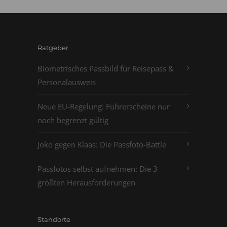
Ratgeber
Biometrisches Passbild für Reisepass &
Personalausweis
Neue EU-Regelung: Führerscheine nur
noch begrenzt gültig
Joko gegen Klaas: Die Passfoto-Battle
Passfotos selbst aufnehmen: Die 3
größten Herausforderungen
Standorte